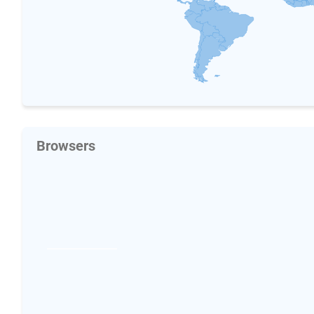
Browsers