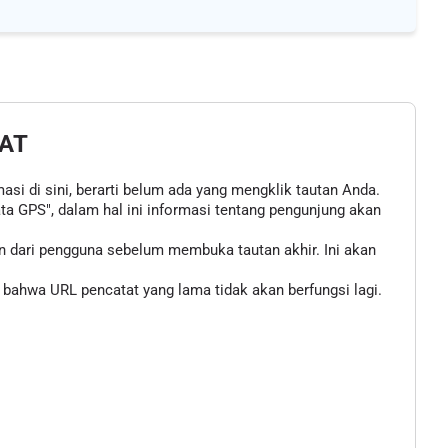
AT
asi di sini, berarti belum ada yang mengklik tautan Anda.
 GPS", dalam hal ini informasi tentang pengunjung akan
n dari pengguna sebelum membuka tautan akhir. Ini akan
bahwa URL pencatat yang lama tidak akan berfungsi lagi.