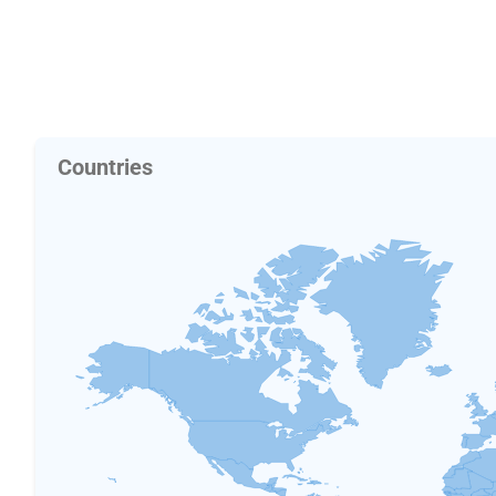
Countries