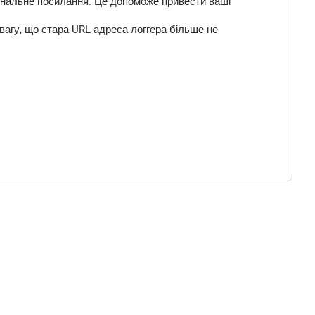
 фінальне посилання. Це допоможе привести ваші
вагу, що стара URL-адреса логгера більше не