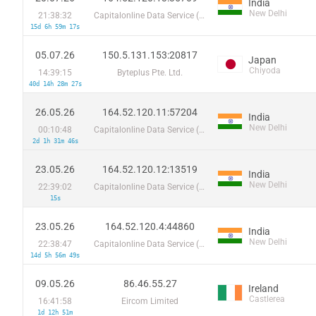
India
New Delhi
21:38:32
Capitalonline Data Service (HK) Co
15d 6h 59m 17s
05.07.26
150.5.131.153:20817
Japan
Chiyoda
14:39:15
Byteplus Pte. Ltd.
40d 14h 28m 27s
26.05.26
164.52.120.11:57204
India
New Delhi
00:10:48
Capitalonline Data Service (HK) Co
2d 1h 31m 46s
23.05.26
164.52.120.12:13519
India
New Delhi
22:39:02
Capitalonline Data Service (HK) Co
15s
23.05.26
164.52.120.4:44860
India
New Delhi
22:38:47
Capitalonline Data Service (HK) Co
14d 5h 56m 49s
09.05.26
86.46.55.27
Ireland
Castlerea
16:41:58
Eircom Limited
1d 12h 51m