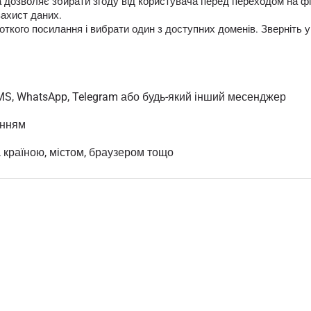
яка дозволяє збирати згоду від користувача перед переходом на
захист даних.
кого посилання і вибрати один з доступних доменів. Зверніть у
MS, WhatsApp, Telegram або будь-який інший месенджер
анням
а країною, містом, браузером тощо