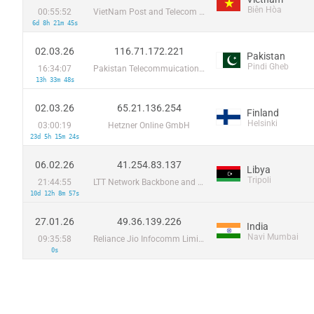
Biên Hòa
00:55:52
VietNam Post and Telecom Corporation
6d 8h 21m 45s
02.03.26
116.71.172.221
Pakistan
Pindi Gheb
16:34:07
Pakistan Telecommuication company limited
13h 33m 48s
02.03.26
65.21.136.254
Finland
Helsinki
03:00:19
Hetzner Online GmbH
23d 5h 15m 24s
06.02.26
41.254.83.137
Libya
Tripoli
21:44:55
LTT Network Backbone and POPs
10d 12h 8m 57s
27.01.26
49.36.139.226
India
Navi Mumbai
09:35:58
Reliance Jio Infocomm Limited
0s