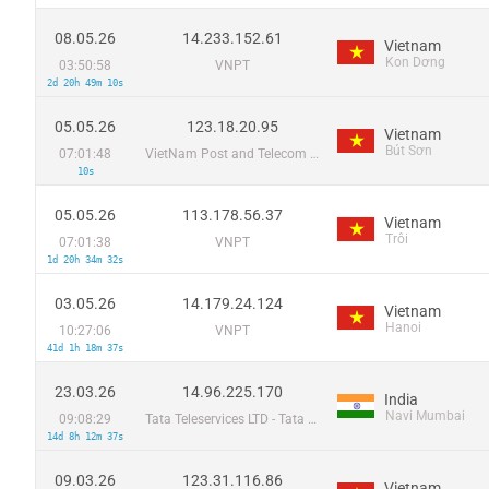
08.05.26
14.233.152.61
Vietnam
Kon Dơng
03:50:58
VNPT
2d 20h 49m 10s
05.05.26
123.18.20.95
Vietnam
Bút Sơn
07:01:48
VietNam Post and Telecom Corporation
10s
05.05.26
113.178.56.37
Vietnam
Trôi
07:01:38
VNPT
1d 20h 34m 32s
03.05.26
14.179.24.124
Vietnam
Hanoi
10:27:06
VNPT
41d 1h 18m 37s
23.03.26
14.96.225.170
India
Navi Mumbai
09:08:29
Tata Teleservices LTD - Tata Indicom - Cdma Division
14d 8h 12m 37s
09.03.26
123.31.116.86
Vietnam