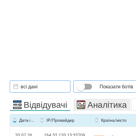
всі дані
Показати ботів
Відвідувачі
Аналітика
Дата і час
IP/Провайдер
Країна/місто
20.07.26
164.52.120.13:35709