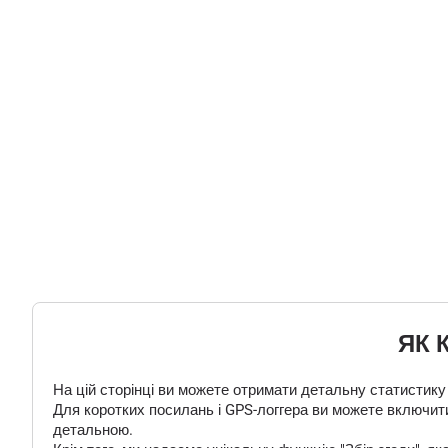
ЯК 
На цій сторінці ви можете отримати детальну статистику
Для коротких посилань і GPS-логгера ви можете включити
детальною.