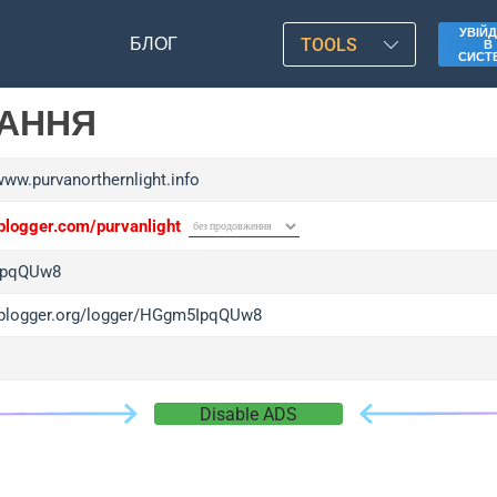
УВІЙД
БЛОГ
TOOLS
В
СИСТ
ЛАННЯ
www.purvanorthernlight.info
iplogger.com/purvanlight
pqQUw8
/iplogger.org/logger/HGgm5IpqQUw8
Disable ADS