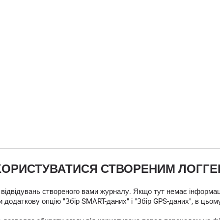
КОРИСТУВАТИСЯ СТВОРЕНИМ ЛОГГ
 відвідувань створеного вами журналу. Якщо тут немає інформаці
 додаткову опцію "Збір SMART-даних" і "Збір GPS-даних", в цьом