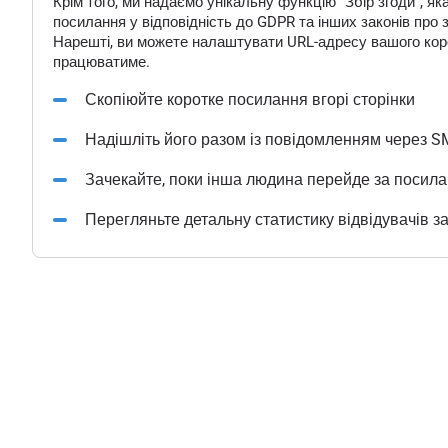
Крім того, ми надаємо унікальну функцію "Збір згоди", 
посилання у відповідність до GDPR та інших законів про 
Нарешті, ви можете налаштувати URL-адресу вашого корот
працюватиме.
Скопіюйте коротке посилання вгорі сторінки
Надішліть його разом із повідомленням через S
Зачекайте, поки інша людина перейде за посил
Перегляньте детальну статистику відвідувачів з