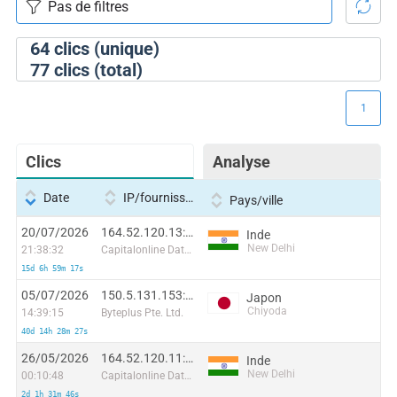
64
clics (unique)
77
clics (total)
1
Clics
Analyse
Date
IP/fournisseur
Pays/ville
20/07/2026
164.52.120.13:35709
Inde
New Delhi
21:38:32
Capitalonline Data Service (HK) Co
15d 6h 59m 17s
05/07/2026
150.5.131.153:20817
Japon
Chiyoda
14:39:15
Byteplus Pte. Ltd.
40d 14h 28m 27s
26/05/2026
164.52.120.11:57204
Inde
New Delhi
00:10:48
Capitalonline Data Service (HK) Co
2d 1h 31m 46s