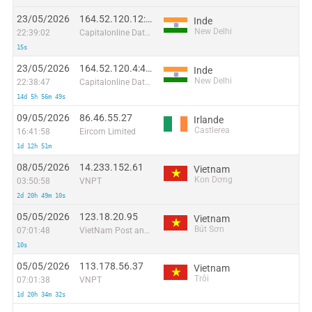
23/05/2026
164.52.120.12:13519
Inde
New Delhi
22:39:02
Capitalonline Data Service (HK) Co
15s
23/05/2026
164.52.120.4:44860
Inde
New Delhi
22:38:47
Capitalonline Data Service (HK) Co
14d 5h 56m 49s
09/05/2026
86.46.55.27
Irlande
Castlerea
16:41:58
Eircom Limited
1d 12h 51m
08/05/2026
14.233.152.61
Vietnam
Kon Dơng
03:50:58
VNPT
2d 20h 49m 10s
05/05/2026
123.18.20.95
Vietnam
Bút Sơn
07:01:48
VietNam Post and Telecom Corporation
10s
05/05/2026
113.178.56.37
Vietnam
Trôi
07:01:38
VNPT
1d 20h 34m 32s