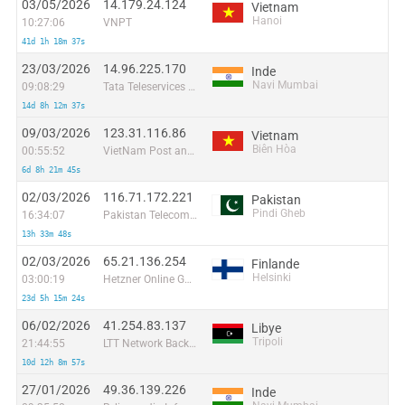
03/05/2026
14.179.24.124
Vietnam
Hanoi
10:27:06
VNPT
41d 1h 18m 37s
23/03/2026
14.96.225.170
Inde
Navi Mumbai
09:08:29
Tata Teleservices LTD - Tata Indicom - Cdma Division
14d 8h 12m 37s
09/03/2026
123.31.116.86
Vietnam
Biên Hòa
00:55:52
VietNam Post and Telecom Corporation
6d 8h 21m 45s
02/03/2026
116.71.172.221
Pakistan
Pindi Gheb
16:34:07
Pakistan Telecommuication company limited
13h 33m 48s
02/03/2026
65.21.136.254
Finlande
Helsinki
03:00:19
Hetzner Online GmbH
23d 5h 15m 24s
06/02/2026
41.254.83.137
Libye
Tripoli
21:44:55
LTT Network Backbone and POPs
10d 12h 8m 57s
27/01/2026
49.36.139.226
Inde