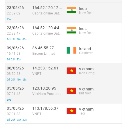
23/05/26
164.52.120.12:13519
India
New Delhi
22.39.02
Capitalonline Data Service (HK) Co
15s
23/05/26
164.52.120.4:44860
India
New Delhi
22.38.47
Capitalonline Data Service (HK) Co
14d 5h 56m 49s
09/05/26
86.46.55.27
Ireland
Castlerea
16.41.58
Eircom Limited
1d 12h 51m
08/05/26
14.233.152.61
Vietnam
Kon Dơng
03.50.58
VNPT
2d 20h 49m 10s
05/05/26
123.18.20.95
Vietnam
Bút Sơn
07.01.48
VietNam Post and Telecom Corporation
10s
05/05/26
113.178.56.37
Vietnam
Trôi
07.01.38
VNPT
1d 20h 34m 32s