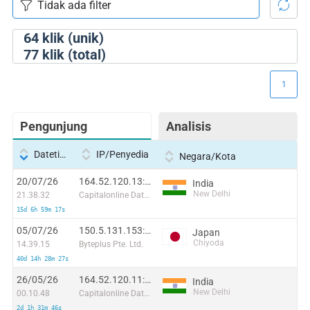
64
klik (unik)
77
klik (total)
1
Pengunjung
Analisis
Datetime
IP/Penyedia
Negara/Kota
20/07/26
164.52.120.13:35709
India
New Delhi
21.38.32
Capitalonline Data Service (HK) Co
15d 6h 59m 17s
05/07/26
150.5.131.153:20817
Japan
Chiyoda
14.39.15
Byteplus Pte. Ltd.
40d 14h 28m 27s
26/05/26
164.52.120.11:57204
India
New Delhi
00.10.48
Capitalonline Data Service (HK) Co
2d 1h 31m 46s