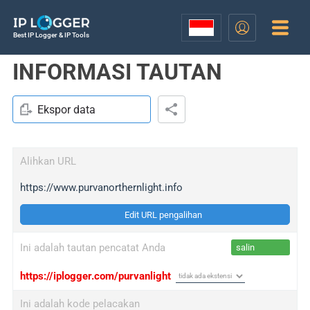
Best IP Logger & IP Tools
INFORMASI TAUTAN
Ekspor data
Alihkan URL
https://www.purvanorthernlight.info
Edit URL pengalihan
Ini adalah tautan pencatat Anda
salin
https://iplogger.com/purvanlight
Ini adalah kode pelacakan