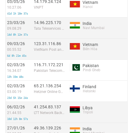
03/05/26
14.179.24.124
Vietnam
Hanoi
10.27.06
VNPT
41d 1h 18m 37s
23/03/26
14.96.225.170
India
Navi Mumbai
09.08.29
Tata Teleservices LTD - Tata Indicom - Cdma Division
14d 8h 12m 37s
09/03/26
123.31.116.86
Vietnam
Biên Hòa
00.55.52
VietNam Post and Telecom Corporation
6d 8h 21m 45s
02/03/26
116.71.172.221
Pakistan
Pindi Gheb
16.34.07
Pakistan Telecommuication company limited
13h 33m 48s
02/03/26
65.21.136.254
Finland
Helsinki
03.00.19
Hetzner Online GmbH
23d 5h 15m 24s
06/02/26
41.254.83.137
Libya
Tripoli
21.44.55
LTT Network Backbone and POPs
10d 12h 8m 57s
27/01/26
49.36.139.226
India