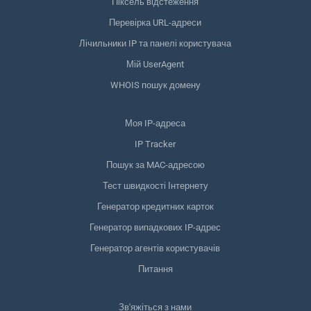
Піксель відстеження
Перевірка URL-адреси
Лічильники IP та панелі користувача
Мій UserAgent
WHOIS пошук домену
Моя IP-адреса
IP Tracker
Пошук за MAC-адресою
Тест швидкості Інтернету
Генератор кредитних карток
Генератор випадкових IP-адрес
Генератор агентів користувачів
Питання
Зв'яжіться з нами