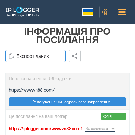
Best IP Logger & IP Tools
ІНФОРМАЦІЯ ПРО
ПОСИЛАННЯ
Експорт даних
Перенаправлення URL-адреси
https://wwwvn88.com/
Редагування URL-адреси перенаправлення
Це посилання на ваш логгер
копія
https://iplogger.com/wwwvn88com1