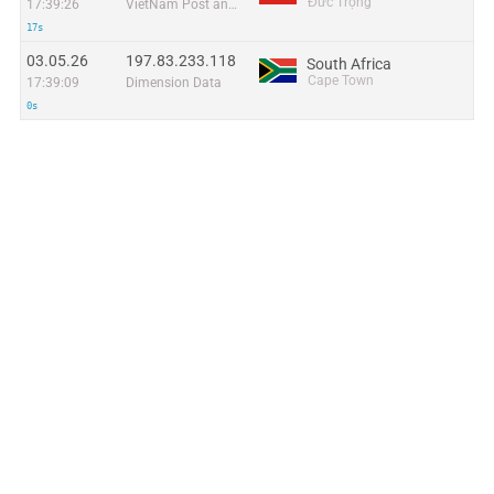
Đưc Trọng
17:39:26
VietNam Post and Telecom Corporation
17s
03.05.26
197.83.233.118
South Africa
Cape Town
17:39:09
Dimension Data
0s