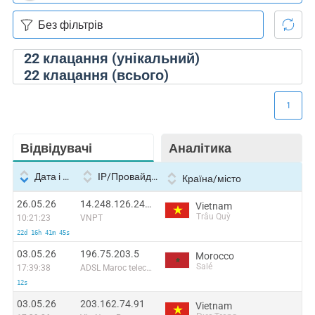
22
клацання (унікальний)
22
клацання (всього)
1
Відвідувачі
Аналітика
Дата і час
IP/Провайдер
Країна/місто
26.05.26
14.248.126.247:47635
Vietnam
Trâu Quỳ
10:21:23
VNPT
22d 16h 41m 45s
03.05.26
196.75.203.5
Morocco
Salé
17:39:38
ADSL Maroc telecom
12s
03.05.26
203.162.74.91
Vietnam