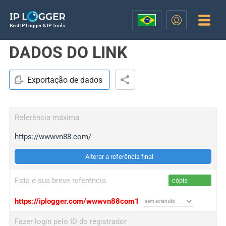
Best IP Logger & IP Tools
DADOS DO LINK
Exportação de dados
Referência máxima
https://wwwvn88.com/
Alterar a referência final
Esta é sua breve referência
cópia
https://iplogger.com/wwwvn88com1
Fazer login pelo ID do registrador