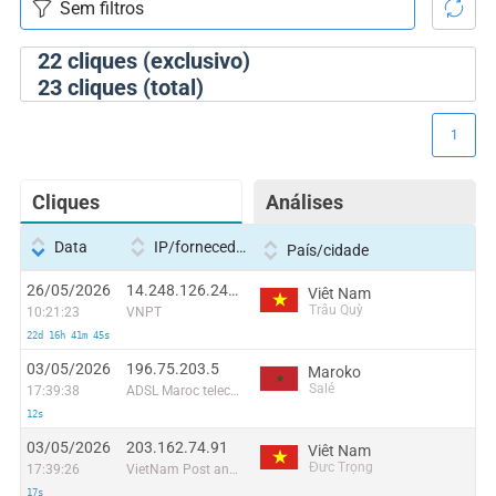
22
cliques (exclusivo)
23
cliques (total)
1
Cliques
Análises
Data
IP/fornecedor
País/cidade
26/05/2026
14.248.126.247:47635
Viêt Nam
Trâu Quỳ
10:21:23
VNPT
22d 16h 41m 45s
03/05/2026
196.75.203.5
Maroko
Salé
17:39:38
ADSL Maroc telecom
12s
03/05/2026
203.162.74.91
Viêt Nam
Đưc Trọng
17:39:26
VietNam Post and Telecom Corporation
17s