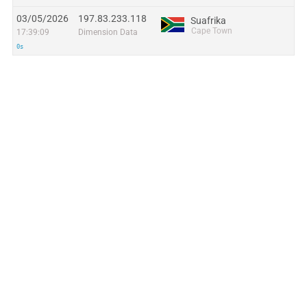
03/05/2026
197.83.233.118
Suafrika
Cape Town
17:39:09
Dimension Data
0s