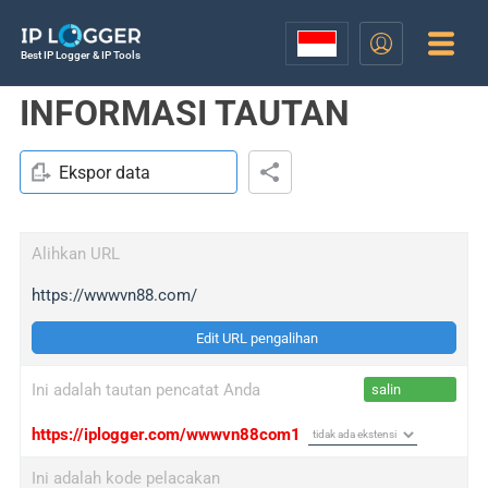
Best IP Logger & IP Tools
INFORMASI TAUTAN
Ekspor data
Alihkan URL
https://wwwvn88.com/
Edit URL pengalihan
Ini adalah tautan pencatat Anda
salin
https://iplogger.com/wwwvn88com1
Ini adalah kode pelacakan