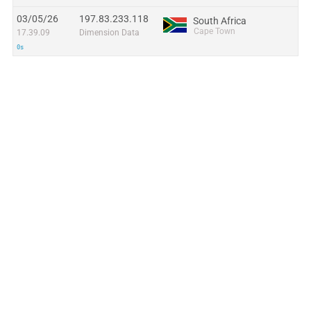
03/05/26
197.83.233.118
South Africa
Cape Town
17.39.09
Dimension Data
0s