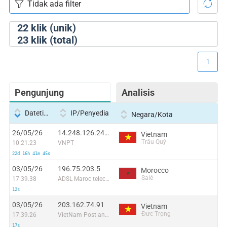
22
klik (unik)
23
klik (total)
1
Pengunjung
Analisis
Datetime
IP/Penyedia
Negara/Kota
26/05/26
14.248.126.247:47635
Vietnam
Trâu Quỳ
10.21.23
VNPT
22d 16h 41m 45s
03/05/26
196.75.203.5
Morocco
Salé
17.39.38
ADSL Maroc telecom
12s
03/05/26
203.162.74.91
Vietnam
Đưc Trọng
17.39.26
VietNam Post and Telecom Corporation
17s