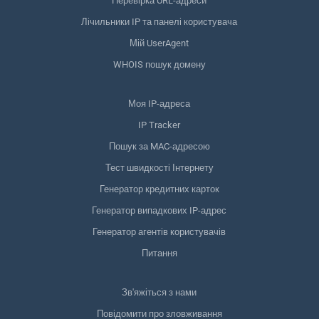
Перевірка URL-адреси
Лічильники IP та панелі користувача
Мій UserAgent
WHOIS пошук домену
Моя IP-адреса
IP Tracker
Пошук за MAC-адресою
Тест швидкості Інтернету
Генератор кредитних карток
Генератор випадкових IP-адрес
Генератор агентів користувачів
Питання
Зв'яжіться з нами
Повідомити про зловживання