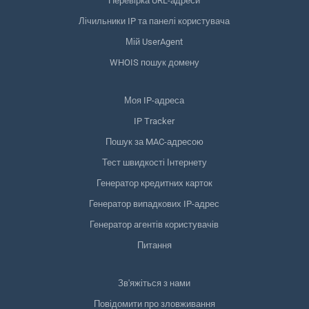
Перевірка URL-адреси
Лічильники IP та панелі користувача
Мій UserAgent
WHOIS пошук домену
Моя IP-адреса
IP Tracker
Пошук за MAC-адресою
Тест швидкості Інтернету
Генератор кредитних карток
Генератор випадкових IP-адрес
Генератор агентів користувачів
Питання
Зв'яжіться з нами
Повідомити про зловживання