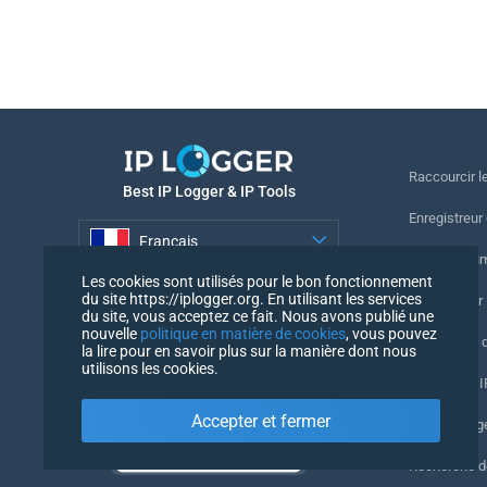
Raccourcir le
Best IP Logger & IP Tools
Enregistreur
Français
Suivre le nu
Les cookies sont utilisés pour le bon fonctionnement
Français
du site https://iplogger.org. En utilisant les services
Enregistreur 
du site, vous acceptez ce fait. Nous avons publié une
nouvelle
politique en matière de cookies
, vous pouvez
Vérification 
la lire pour en savoir plus sur la manière dont nous
utilisons les cookies.
Compteurs IP
Accepter et fermer
Mon UserAg
Recherche 