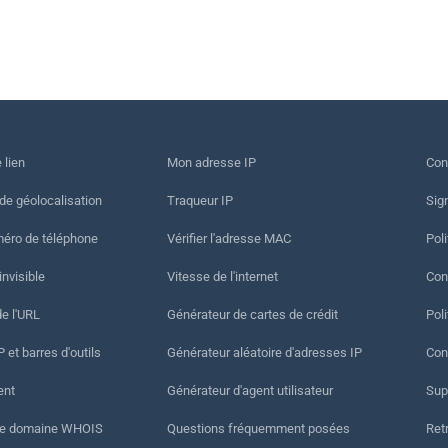
 lien
Mon adresse IP
Con
 de géolocalisation
Traqueur IP
Sig
méro de téléphone
Vérifier l'adresse MAC
Poli
invisible
Vitesse de l'internet
Cond
de l'URL
Générateur de cartes de crédit
Pol
 et barres d'outils
Générateur aléatoire d'adresses IP
Con
ent
Générateur d'agent utilisateur
Sup
de domaine WHOIS
Questions fréquemment posées
Ret