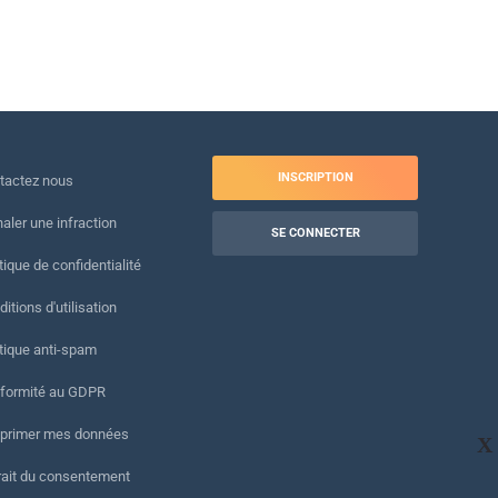
INSCRIPTION
tactez nous
naler une infraction
SE CONNECTER
tique de confidentialité
itions d'utilisation
itique anti-spam
formité au GDPR
primer mes données
X
rait du consentement