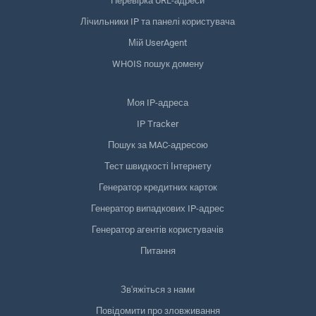
Перевірка URL-адреси
Лічильники IP та панелі користувача
Мій UserAgent
WHOIS пошук домену
Моя IP-адреса
IP Tracker
Пошук за MAC-адресою
Тест швидкості Інтернету
Генератор кредитних карток
Генератор випадкових IP-адрес
Генератор агентів користувачів
Питання
Зв'яжіться з нами
Повідомити про зловживання