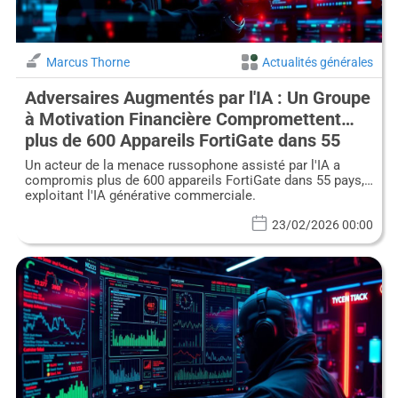
Marcus Thorne
Actualités générales
Adversaires Augmentés par l'IA : Un Groupe
à Motivation Financière Compromettent
plus de 600 Appareils FortiGate dans 55
Pays
Un acteur de la menace russophone assisté par l'IA a
compromis plus de 600 appareils FortiGate dans 55 pays,
exploitant l'IA générative commerciale.
23/02/2026 00:00