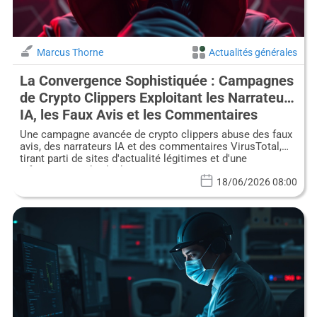
Marcus Thorne
Actualités générales
La Convergence Sophistiquée : Campagnes
de Crypto Clippers Exploitant les Narrateurs
IA, les Faux Avis et les Commentaires
VirusTotal
Une campagne avancée de crypto clippers abuse des faux
avis, des narrateurs IA et des commentaires VirusTotal,
tirant parti de sites d'actualité légitimes et d'une
infrastructure de phishing.
18/06/2026 08:00