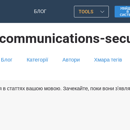
УВІЙД
БЛОГ
TOOLS
В
СИСТ
ecommunications-secu
Блог
Категорії
Автори
Хмара тегів