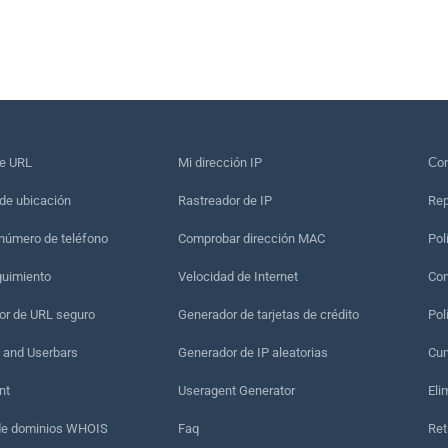
de URL
Mi dirección IP
Сon
de ubicación
Rastreador de IP
Rep
 número de teléfono
Comprobar dirección MAC
Pol
guimiento
Velocidad de Internet
Con
r de URL seguro
Generador de tarjetas de crédito
Pol
 and Userbars
Generador de IP aleatorias
Cum
nt
Useragent Generator
Eli
de dominios WHOIS
Faq
Ret