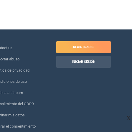
REGISTRARSE
tact us
ortar abuso
INICIAR SESIÓN
ítica de privacidad
diciones de uso
ítica antispam
plimiento del GDPR
minar mis datos
X
irar el consentimiento