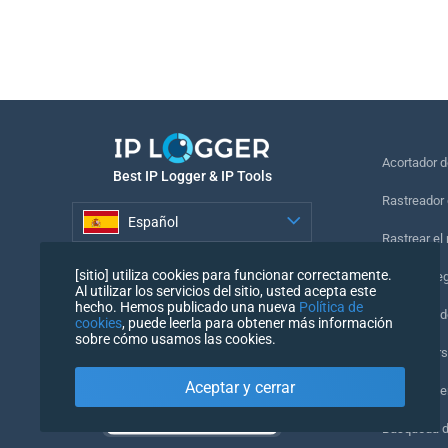
Acortador 
Best IP Logger & IP Tools
Rastreador 
Español
Rastrear el
Español
[sitio] utiliza cookies para funcionar correctamente.
Píxel de se
Al utilizar los servicios del sitio, usted acepta este
hecho. Hemos publicado una nueva
Política de
Comprobado
cookies
, puede leerla para obtener más información
sobre cómo usamos las cookies.
IP Counters
Aceptar y cerrar
Mi UserAge
Búsqueda 