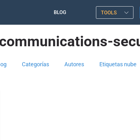
BLOG
TOOLS
ecommunications-secu
log
Categorías
Autores
Etiquetas nube