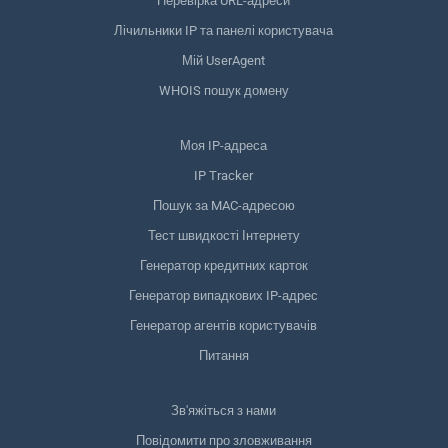
Перевірка URL-адреси
Лічильники IP та панелі користувача
Мій UserAgent
WHOIS пошук домену
Моя IP-адреса
IP Tracker
Пошук за MAC-адресою
Тест швидкості Інтернету
Генератор кредитних карток
Генератор випадкових IP-адрес
Генератор агентів користувачів
Питання
Зв'яжіться з нами
Повідомити про зловживання