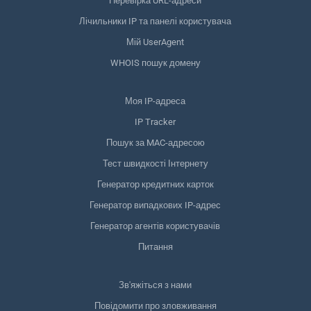
Перевірка URL-адреси
Лічильники IP та панелі користувача
Мій UserAgent
WHOIS пошук домену
Моя IP-адреса
IP Tracker
Пошук за MAC-адресою
Тест швидкості Інтернету
Генератор кредитних карток
Генератор випадкових IP-адрес
Генератор агентів користувачів
Питання
Зв'яжіться з нами
Повідомити про зловживання