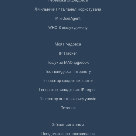
Перевірка URL-адреси
Лічильники IP та панелі користувача
Мій UserAgent
WHOIS пошук домену
Моя IP-адреса
IP Tracker
Пошук за MAC-адресою
Тест швидкості Інтернету
Генератор кредитних карток
Генератор випадкових IP-адрес
Генератор агентів користувачів
Питання
Зв'яжіться з нами
Повідомити про зловживання