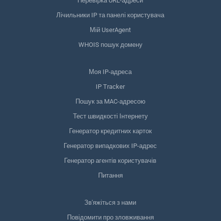
Перевірка URL-адреси
Лічильники IP та панелі користувача
Мій UserAgent
WHOIS пошук домену
Моя IP-адреса
IP Tracker
Пошук за MAC-адресою
Тест швидкості Інтернету
Генератор кредитних карток
Генератор випадкових IP-адрес
Генератор агентів користувачів
Питання
Зв'яжіться з нами
Повідомити про зловживання