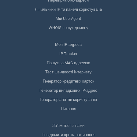
Перевірка URL-адреси
Лічильники IP та панелі користувача
Мій UserAgent
WHOIS пошук домену
Моя IP-адреса
IP Tracker
Пошук за MAC-адресою
Тест швидкості Інтернету
Генератор кредитних карток
Генератор випадкових IP-адрес
Генератор агентів користувачів
Питання
Зв'яжіться з нами
Повідомити про зловживання