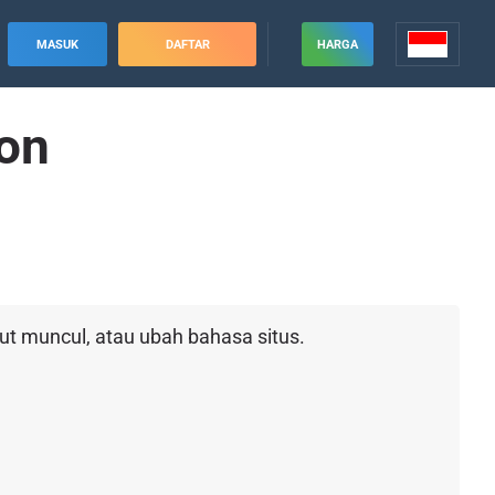
MASUK
DAFTAR
HARGA
on