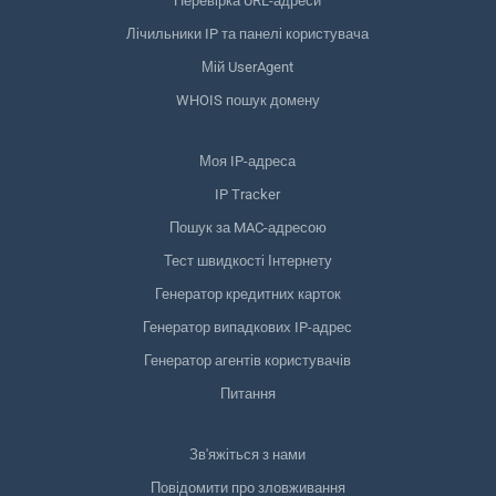
Перевірка URL-адреси
Лічильники IP та панелі користувача
Мій UserAgent
WHOIS пошук домену
Моя IP-адреса
IP Tracker
Пошук за MAC-адресою
Тест швидкості Інтернету
Генератор кредитних карток
Генератор випадкових IP-адрес
Генератор агентів користувачів
Питання
Зв'яжіться з нами
Повідомити про зловживання