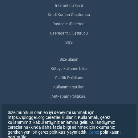
İnternet hız testi
Kredi Kartları Oluşturucu
Rastgele IP üreteci
Useragent Oluşturucu
SSS
Bize ulaşın
Kötüye kullanım bildir
Gizlilik Politikası
Kullanım Koşulları
Anti-spam Politikası
GDPR Uyumluluğu
Size mümkün olan en iyi deneyimi sunmak için
Verilerimi sil
https://iplogger.org çerezleri kullanır. Kullanmak, çerez
kullanımımızı kabul ettiğiniz anlamına gelir. Kullandığımız
Onayınızı geri çekin
çerezler hakkında daha fazla bilgi edinmek için okumanız
gereken yeni bir çerez politikası yayınladık.
Çerez
politikasını
görüntüle