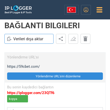
Best IP Logger & IP Tools
BAĞLANTI BILGILERI
Verileri dışa aktar
Yönlendirme URL'si
https://59cbet.com/
Yönlendirme URL'sini düzenleme
Bu senin kaydedici bağlantın
https://iplogger.com/23QTf6
kopya