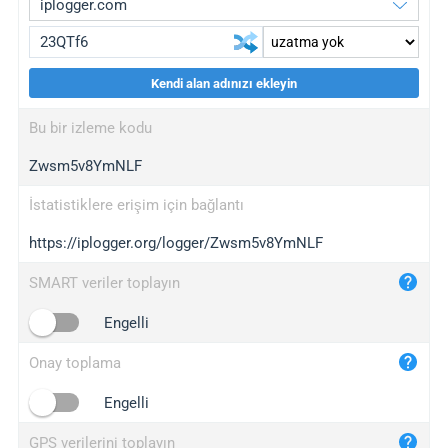
Kendi alan adınızı ekleyin
iplogger.org
upgrade
Bu bir izleme kodu
wl.gl
upgrade
Zwsm5v8YmNLF
ed.tc
upgrade
bc.ax
upgrade
İstatistiklere erişim için bağlantı
https://iplogger.org/logger/Zwsm5v8YmNLF
iplogger.com
maper.info
SMART veriler toplayın
iplogger.co
Engelli
2no.co
Onay toplama
yip.su
iplogger.info
Engelli
iplog.co
GPS verilerini toplayın