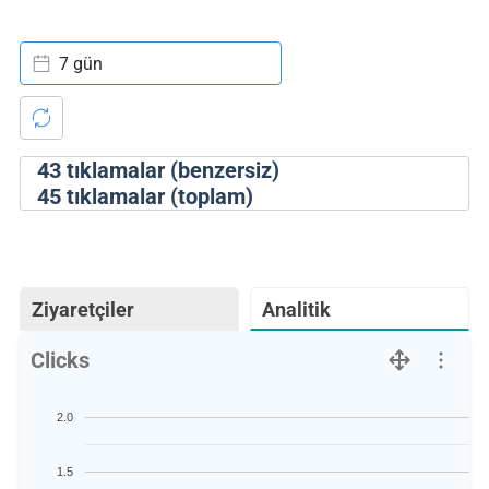
7 gün
43
tıklamalar (benzersiz)
45
tıklamalar (toplam)
Ziyaretçiler
Analitik
Clicks
2.0
1.5