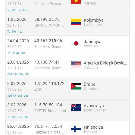
Yên Bái
11:21:54
VietNam Post and Telecom Corporation
5d 13h 5m 38s
1.05.2026
38.199.25.76
Kolombiya
La Cumbre
22:16:16
LINAGE COMUNICACIONES SAS
7d 10m 41s
24.04.2026
43.167.215.96
Japonya
Shibuya
22:05:35
Shenzhen Tencent Computer Systems Company Limited
1d 9h 4m 18s
23.04.2026
43.130.74.47
Amerika Birleşik Devletleri
Ashburn
13:01:17
Shenzhen Tencent Computer Systems Company Limited
45d 17h 57m 42s
8.03.2026
176.29.113.172
Ürdün
Amman
19:03:35
ZAIN
33d 6h 15m 38s
3.02.2026
115.70.50.104
Avustralya
North Sydney
12:47:57
EXETEL-Broadband
7d 13h 27m 58s
26.01.2026
95.217.152.54
Finlandiya
Helsinki
23:19:59
Hetzner Online GmbH