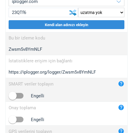
Kendi alan adınızı ekleyin
iplogger.org
upgrade
Bu bir izleme kodu
wl.gl
upgrade
Zwsm5v8YmNLF
ed.tc
upgrade
bc.ax
upgrade
İstatistiklere erişim için bağlantı
https://iplogger.org/logger/Zwsm5v8YmNLF
iplogger.com
maper.info
SMART veriler toplayın
iplogger.co
Engelli
2no.co
Onay toplama
yip.su
iplogger.info
Engelli
iplog.co
GPS verilerini toplayın