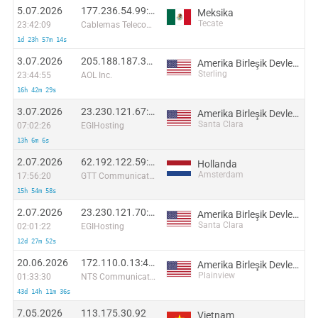
5.07.2026
177.236.54.99:43204
Meksika
Tecate
23:42:09
Cablemas Telecomunicaciones SA de CV
1d 23h 57m 14s
3.07.2026
205.188.187.34:15184
Amerika Birleşik Devletleri
Sterling
23:44:55
AOL Inc.
16h 42m 29s
3.07.2026
23.230.121.67:30994
Amerika Birleşik Devletleri
Santa Clara
07:02:26
EGIHosting
13h 6m 6s
2.07.2026
62.192.122.59:38746
Hollanda
Amsterdam
17:56:20
GTT Communications Inc.
15h 54m 58s
2.07.2026
23.230.121.70:58816
Amerika Birleşik Devletleri
Santa Clara
02:01:22
EGIHosting
12d 27m 52s
20.06.2026
172.110.0.13:40271
Amerika Birleşik Devletleri
Plainview
01:33:30
NTS Communications, LLC
43d 14h 11m 36s
7.05.2026
113.175.30.92
Vietnam