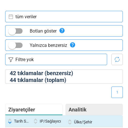
tüm veriler
Botları göster
Yalnızca benzersiz
42
tıklamalar (benzersiz)
44
tıklamalar (toplam)
1
Ziyaretçiler
Analitik
Tarih Saati
IP/Sağlayıcı
Ülke/Şehir