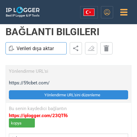
Best IP Logger & IP Tools
BAĞLANTI BILGILERI
Verileri dışa aktar
Yönlendirme URL'si
https://59cbet.com/
Yönlendirme URL'sini düzenleme
Bu senin kaydedici bağlantın
https://iplogger.com/23QTf6
kopya