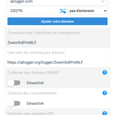
Ajouter votre domaine
iplogger.org
upgrade
Connexion par l'identifiant de l'enregistreur
wl.gl
upgrade
Zwsm5v8YmNLF
ed.tc
upgrade
bc.ax
upgrade
Lien vers les statistiques d'accès
https://iplogger.org/logger/Zwsm5v8YmNLF
iplogger.com
maper.info
Collecter des données SMART
iplogger.co
Désactivé
2no.co
Collecte des consentements
yip.su
iplogger.info
Désactivé
iplog.co
Collecter des données GPS