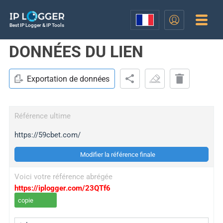
Best IP Logger & IP Tools
DONNÉES DU LIEN
Exportation de données
Référence ultime
https://59cbet.com/
Modifier la référence finale
Voici votre référence abrégée
https://iplogger.com/23QTf6
copie