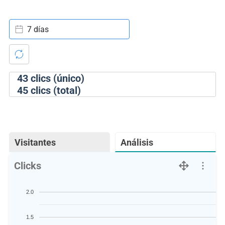
7 días
43
clics (único)
45
clics (total)
Visitantes
Análisis
Clicks
2.0
1.5