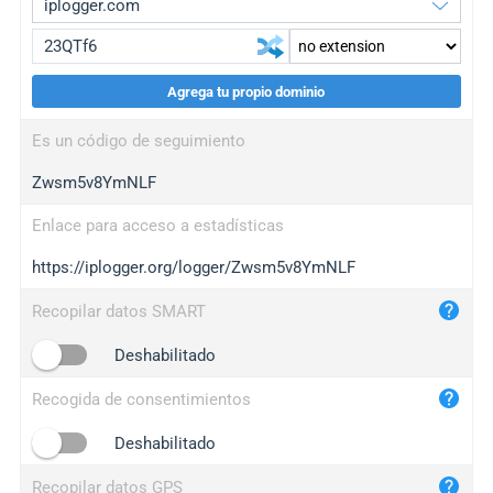
Agrega tu propio dominio
iplogger.org
upgrade
Es un código de seguimiento
wl.gl
upgrade
Zwsm5v8YmNLF
ed.tc
upgrade
bc.ax
upgrade
Enlace para acceso a estadísticas
https://iplogger.org/logger/Zwsm5v8YmNLF
iplogger.com
maper.info
Recopilar datos SMART
iplogger.co
Deshabilitado
2no.co
Recogida de consentimientos
yip.su
iplogger.info
Deshabilitado
iplog.co
Recopilar datos GPS