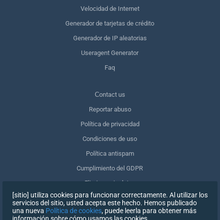
Velocidad de Internet
Generador de tarjetas de crédito
Generador de IP aleatorias
Useragent Generator
Faq
Сontact us
Reportar abuso
Política de privacidad
Condiciones de uso
Política antispam
Cumplimiento del GDPR
Eliminar mis datos
[sitio] utiliza cookies para funcionar correctamente. Al utilizar los
Retirar el consentimiento
servicios del sitio, usted acepta este hecho. Hemos publicado
una nueva
Política de cookies
, puede leerla para obtener más
información sobre cómo usamos las cookies.