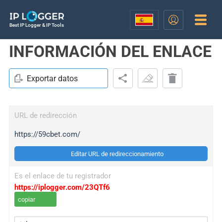
Best IP Logger & IP Tools
INFORMACIÓN DEL ENLACE
Exportar datos
URL de redirección
https://59cbet.com/
Editar URL de redireccionamiento
Es el enlace de tu registrador
https://iplogger.com/23QTf6
copiar