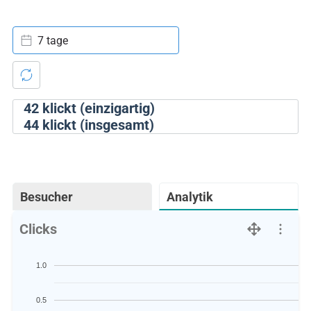
7 tage
42
klickt (einzigartig)
44
klickt (insgesamt)
Besucher
Analytik
Clicks
1.0
0.5