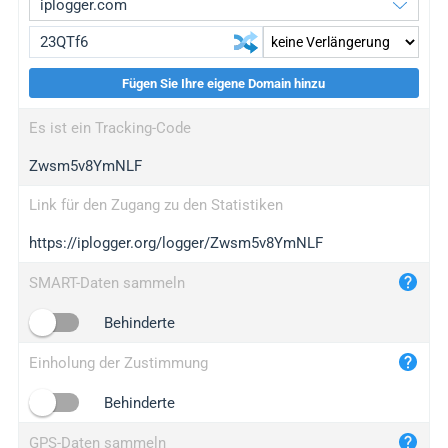
Fügen Sie Ihre eigene Domain hinzu
iplogger.org
upgrade
Es ist ein Tracking-Code
wl.gl
upgrade
Zwsm5v8YmNLF
ed.tc
upgrade
bc.ax
upgrade
Link für den Zugang zu den Statistiken
https://iplogger.org/logger/Zwsm5v8YmNLF
iplogger.com
maper.info
SMART-Daten sammeln
iplogger.co
Behinderte
2no.co
Einholung der Zustimmung
yip.su
iplogger.info
Behinderte
iplog.co
GPS-Daten sammeln