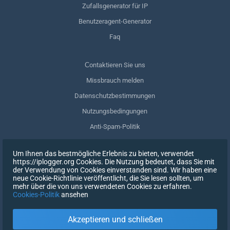
Zufallsgenerator für IP
Benutzeragent-Generator
Faq
Сontaktieren Sie uns
Missbrauch melden
Datenschutzbestimmungen
Nutzungsbedingungen
Anti-Spam-Politik
GDPR-Einhaltung
Um Ihnen das bestmögliche Erlebnis zu bieten, verwendet
Meine Daten löschen
https://iplogger.org Cookies. Die Nutzung bedeutet, dass Sie mit
der Verwendung von Cookies einverstanden sind. Wir haben eine
Zustimmung zurückziehen
neue Cookie-Richtlinie veröffentlicht, die Sie lesen sollten, um
mehr über die von uns verwendeten Cookies zu erfahren.
Cookies-Politik
ansehen
REGISTRIEREN SIE SICH
Akzeptieren und schließen
X
EINTRAGEN