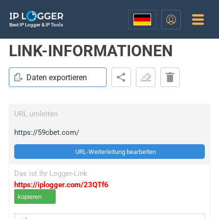
Best IP Logger & IP Tools
LINK-INFORMATIONEN
Daten exportieren
URL umleiten
https://59cbet.com/
URL-Weiterleitung bearbeiten
Das ist Ihr Logger-Link
https://iplogger.com/23QTf6
kopieren