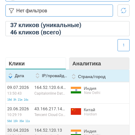
37
кликов (уникальные)
46
кликов (всего)
1
Клики
Аналитика
Дата
IP/провайдер
Страна/город
09.07.2026
164.52.120.6:44266
Индия
New Delhi
13:50:43
Capitalonline Data Service (HK) Co
19d 3h 21m 24s
20.06.2026
43.166.217.149:35569
Китай
Haidian
10:29:19
Tencent Cloud Computing (Beijing) Co
50d 15h 35m 11s
30.04.2026
164.52.120.13
Индия