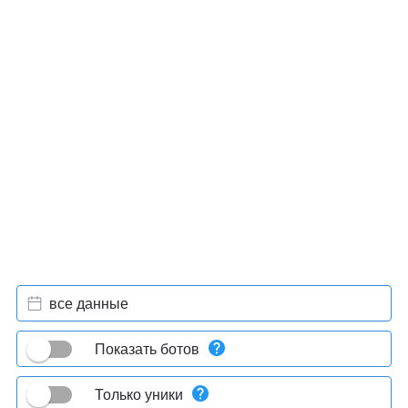
все данные
Показать ботов
Только уники