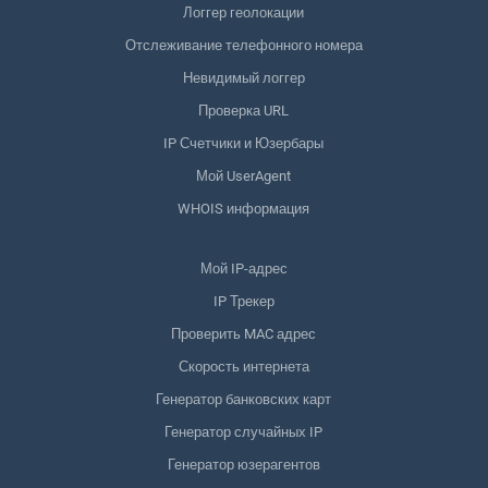
Логгер геолокации
Отслеживание телефонного номера
Невидимый логгер
Проверка URL
IP Счетчики и Юзербары
Мой UserAgent
WHOIS информация
Мой IP-адрес
IP Трекер
Проверить MAC адрес
Скорость интернета
Генератор банковских карт
Генератор случайных IP
Генератор юзерагентов