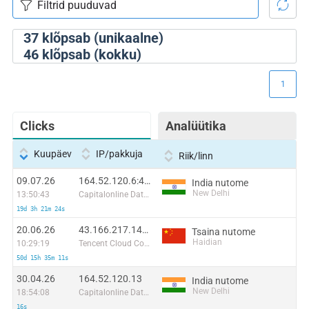
37
klõpsab (unikaalne)
46
klõpsab (kokku)
1
Clicks
Analüütika
Kuupäev
IP/pakkuja
Riik/linn
09.07.26
164.52.120.6:44266
India nutome
New Delhi
13:50:43
Capitalonline Data Service (HK) Co
19d 3h 21m 24s
20.06.26
43.166.217.149:35569
Tsaina nutome
Haidian
10:29:19
Tencent Cloud Computing (Beijing) Co
50d 15h 35m 11s
30.04.26
164.52.120.13
India nutome
New Delhi
18:54:08
Capitalonline Data Service (HK) Co
16s