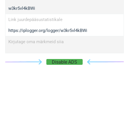
w3kr5vl4kBWi
Link juurdepääsustatistikale
https://iplogger.org/logger/w3kr5vl4kBWi
Kirjutage oma märkmeid siia
Disable ADS