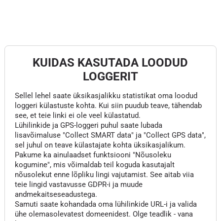
KUIDAS KASUTADA LOODUD
LOGGERIT
Sellel lehel saate üksikasjalikku statistikat oma loodud
loggeri külastuste kohta. Kui siin puudub teave, tähendab
see, et teie linki ei ole veel külastatud.
Lühilinkide ja GPS-loggeri puhul saate lubada
lisavõimaluse "Collect SMART data" ja "Collect GPS data",
sel juhul on teave külastajate kohta üksikasjalikum.
Pakume ka ainulaadset funktsiooni "Nõusoleku
kogumine", mis võimaldab teil koguda kasutajalt
nõusolekut enne lõpliku lingi vajutamist. See aitab viia
teie lingid vastavusse GDPR-i ja muude
andmekaitseseadustega.
Samuti saate kohandada oma lühilinkide URL-i ja valida
ühe olemasolevatest domeenidest. Olge teadlik - vana