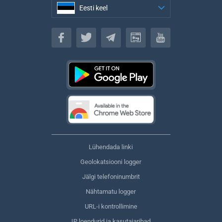
Eesti keel
Eesti keel
Lühendada linki
Geolokatsiooni logger
Jälgi telefoninumbrit
Nähtamatu logger
URL-i kontrollimine
IP loendurid ja kasutajaribad