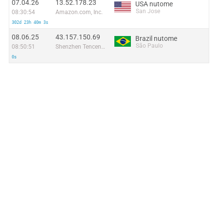
07.04.26
13.52.178.23
USA nutome
San Jose
08:30:54
Amazon.com, Inc.
302d 23h 40m 3s
08.06.25
43.157.150.69
Brazil nutome
São Paulo
08:50:51
Shenzhen Tencent Computer Systems Company Limited
0s