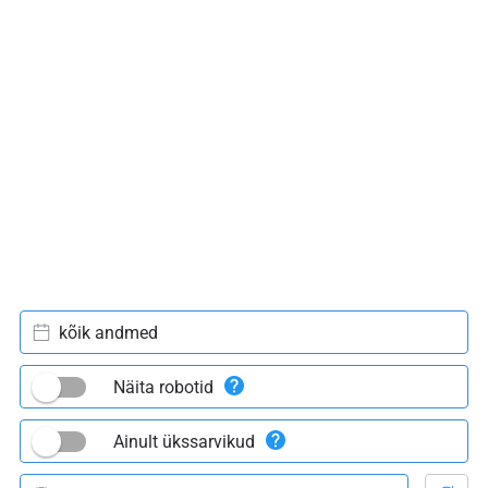
kõik andmed
Näita robotid
Ainult ükssarvikud