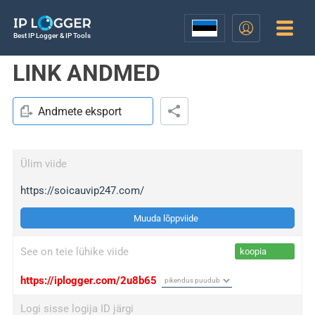
Best IP Logger & IP Tools
LINK ANDMED
Andmete eksport
Ülim viide
https://soicauvip247.com/
Muuda lõppviide
See on teie lühike viide
koopia
https://iplogger.com/2u8b65
Logi sisse logija ID järgi