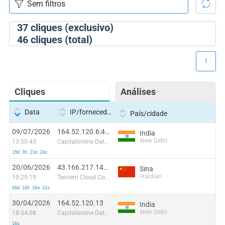
37
cliques (exclusivo)
46
cliques (total)
1
Cliques
Análises
Data
IP/fornecedor
País/cidade
09/07/2026
164.52.120.6:44266
India
New Delhi
13:50:43
Capitalonline Data Service (HK) Co
19d 3h 21m 24s
20/06/2026
43.166.217.149:35569
Sina
Haidian
10:29:19
Tencent Cloud Computing (Beijing) Co
50d 15h 35m 11s
30/04/2026
164.52.120.13
India
New Delhi
18:54:08
Capitalonline Data Service (HK) Co
16s