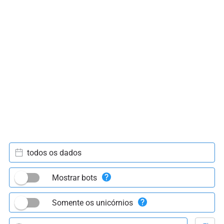
todos os dados
Mostrar bots
Somente os unicórnios