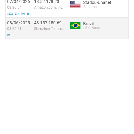
07/04/2026
13.52.178.23
Stadoù-Unanet
San Jose
08:30:54
Amazon.com, Inc.
302d 23h 40m 3s
08/06/2025
43.157.150.69
Brazil
São Paulo
08:50:51
Shenzhen Tencent Computer Systems Company Limited
0s