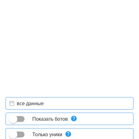
все данные
Показать ботов
Только уники