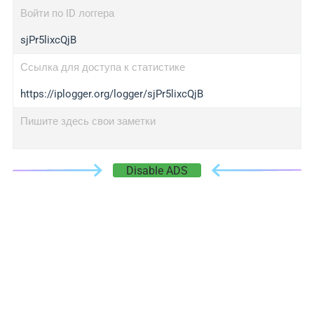
Войти по ID логгера
sjPr5lixcQjB
Ссылка для доступа к статистике
https://iplogger.org/logger/sjPr5lixcQjB
Пишите здесь свои заметки
Disable ADS