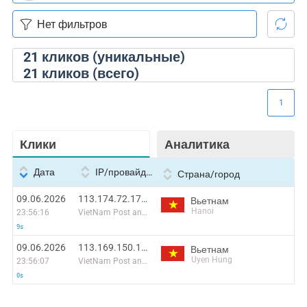
21
кликов (уникальные)
21
кликов (всего)
1
Клики
Аналитика
Дата
IP/провайдер
Страна/город
09.06.2026
113.174.72.173:36016
Вьетнам
Hanoi
23:56:16
VietNam Post and Telecom Corporation
9s
09.06.2026
113.169.150.196:52503
Вьетнам
Uyen Hung
23:56:07
VietNam Post and Telecom Corporation
0s