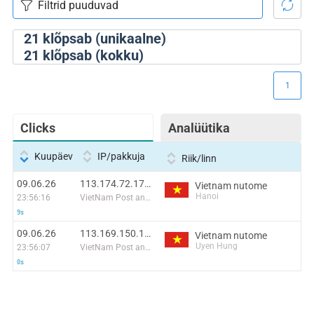
21
klõpsab (unikaalne)
21
klõpsab (kokku)
1
Clicks
Analüütika
Kuupäev
IP/pakkuja
Riik/linn
09.06.26
113.174.72.173:36016
Vietnam nutome
Hanoi
23:56:16
VietNam Post and Telecom Corporation
9s
09.06.26
113.169.150.196:52503
Vietnam nutome
Uyen Hung
23:56:07
VietNam Post and Telecom Corporation
0s