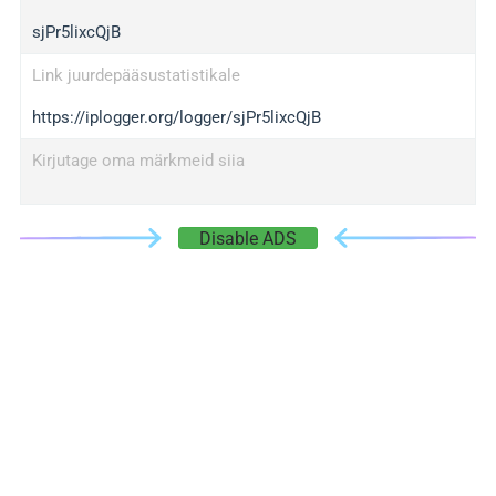
sjPr5lixcQjB
Link juurdepääsustatistikale
https://iplogger.org/logger/sjPr5lixcQjB
Kirjutage oma märkmeid siia
Disable ADS