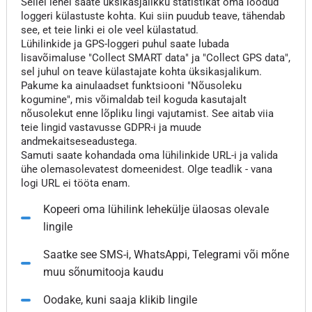
Sellel lehel saate üksikasjalikku statistikat oma loodud
loggeri külastuste kohta. Kui siin puudub teave, tähendab
see, et teie linki ei ole veel külastatud.
Lühilinkide ja GPS-loggeri puhul saate lubada
lisavõimaluse "Collect SMART data" ja "Collect GPS data",
sel juhul on teave külastajate kohta üksikasjalikum.
Pakume ka ainulaadset funktsiooni "Nõusoleku
kogumine", mis võimaldab teil koguda kasutajalt
nõusolekut enne lõpliku lingi vajutamist. See aitab viia
teie lingid vastavusse GDPR-i ja muude
andmekaitseseadustega.
Samuti saate kohandada oma lühilinkide URL-i ja valida
ühe olemasolevatest domeenidest. Olge teadlik - vana
logi URL ei tööta enam.
Kopeeri oma lühilink lehekülje ülaosas olevale
lingile
Saatke see SMS-i, WhatsAppi, Telegrami või mõne
muu sõnumitooja kaudu
Oodake, kuni saaja klikib lingile