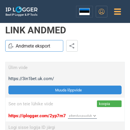
Best IP Logger & IP Tools
LINK ANDMED
Andmete eksport
Ülim viide
https://3in1bet.uk.com/
Muuda lõppviide
See on teie lühike viide
koopia
https://iplogger.com/2yp7m7
Logi sisse logija ID järgi