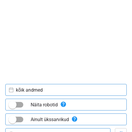
kõik andmed
Näita robotid
Ainult ükssarvikud