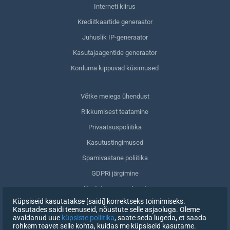
Interneti kiirus
Krediitkaartide generaator
Juhuslik IP-generaator
Kasutajaagentide generaator
Korduma kippuvad küsimused
Võtke meiega ühendust
Rikkumisest teatamine
Privaatsuspoliitika
Kasutustingimused
Spamivastane poliitika
GDPRi järgimine
Kustuta oma andmed
Küpsiseid kasutatakse [saidi] korrektseks toimimiseks.
Nõusoleku tagasivõtmine
Kasutades saidi teenuseid, nõustute selle asjaoluga. Oleme
avaldanud uue
küpsiste poliitika
, saate seda lugeda, et saada
rohkem teavet selle kohta, kuidas me küpsiseid kasutame.