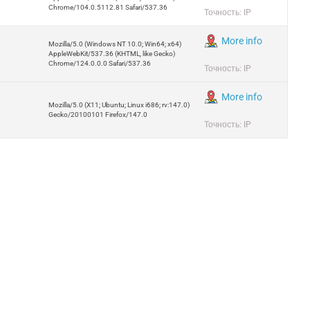
Chrome/104.0.5112.81 Safari/537.36
Точность: IP
More info
Mozilla/5.0 (Windows NT 10.0; Win64; x64)
AppleWebKit/537.36 (KHTML, like Gecko)
Chrome/124.0.0.0 Safari/537.36
Точность: IP
More info
Mozilla/5.0 (X11; Ubuntu; Linux i686; rv:147.0)
Gecko/20100101 Firefox/147.0
Точность: IP