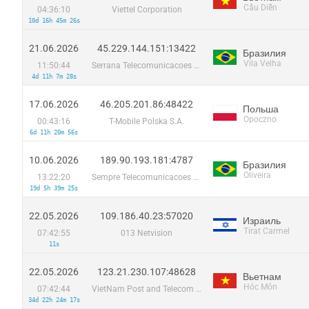
Cầu Diễn
04:36:10
Viettel Corporation
10d 16h 45m 26s
21.06.2026
45.229.144.151:13422
Бразилия
Vila Velha
11:50:44
Serrana Telecomunicacoes Ltda ME
4d 11h 7m 28s
17.06.2026
46.205.201.86:48422
Польша
Opoczno
00:43:16
T-Mobile Polska S.A.
6d 11h 20m 56s
10.06.2026
189.90.193.181:4787
Бразилия
Oliveira
13:22:20
Sempre Telecomunicacoes Ltda
19d 5h 39m 25s
22.05.2026
109.186.40.23:57020
Израиль
Tirat Carmel
07:42:55
013 Netvision
11s
22.05.2026
123.21.230.107:48628
Вьетнам
Hóc Môn
07:42:44
VietNam Post and Telecom Corporation
34d 22h 24m 17s