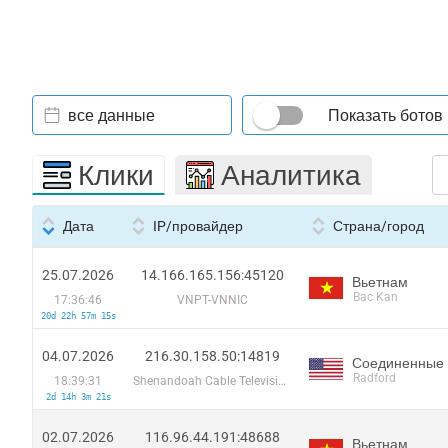
все данные
Показать ботов
Клики
Аналитика
Дата
IP/провайдер
Страна/город
25.07.2026
14.166.165.156:45120
Вьетнам
Bac Kan
17:36:46
VNPT-VNNIC
20d 22h 57m 15s
04.07.2026
216.30.158.50:14819
Соединенные
Radford
18:39:31
Shenandoah Cable Television LLC
2d 14h 3m 21s
02.07.2026
116.96.44.191:48688
Вьетнам