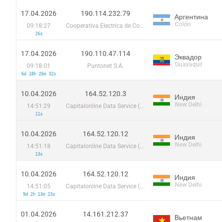
17.04.2026
190.114.232.79
Аргентина
Colón
09:18:27
Cooperativa Electrica de Colon (BA) LTDA
26s
17.04.2026
190.110.47.114
Эквадор
Guayaquil
09:18:01
Puntonet S.A.
6d 18h 26m 32s
10.04.2026
164.52.120.3
Индия
New Delhi
14:51:29
Capitalonline Data Service (HK) Co
11s
10.04.2026
164.52.120.12
Индия
New Delhi
14:51:18
Capitalonline Data Service (HK) Co
13s
10.04.2026
164.52.120.12
Индия
New Delhi
14:51:05
Capitalonline Data Service (HK) Co
9d 2h 13m 23s
01.04.2026
14.161.212.37
Вьетнам