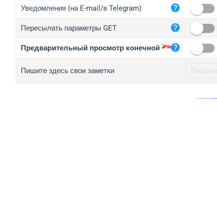
iplo
Уведомления (на E-mail/в Telegram)
mape
Пересылать параметры GET
iplo
2no.
Предварительный просмотр конечной
yip.
Пишите здесь свои заметки
iplo
iplo
iplo