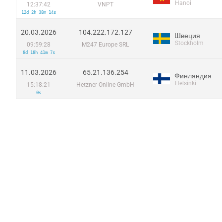
Hanoi
12:37:42
VNPT
12d 2h 38m 14s
20.03.2026
104.222.172.127
Швеция
Stockholm
09:59:28
M247 Europe SRL
8d 18h 41m 7s
11.03.2026
65.21.136.254
Финляндия
Helsinki
15:18:21
Hetzner Online GmbH
0s