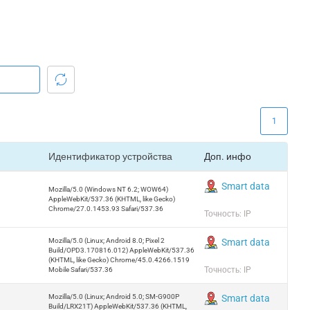
1
Идентификатор устройства
Доп. инфо
Smart data
Mozilla/5.0 (Windows NT 6.2; WOW64)
AppleWebKit/537.36 (KHTML, like Gecko)
Chrome/27.0.1453.93 Safari/537.36
Точность: IP
Mozilla/5.0 (Linux; Android 8.0; Pixel 2
Smart data
Build/OPD3.170816.012) AppleWebKit/537.36
(KHTML, like Gecko) Chrome/45.0.4266.1519
Точность: IP
Mobile Safari/537.36
Mozilla/5.0 (Linux; Android 5.0; SM-G900P
Smart data
Build/LRX21T) AppleWebKit/537.36 (KHTML,