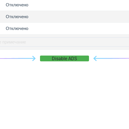
gger.com
Отключено
r.info
Отключено
gger.co
co
Отключено
su
gger.info
g.co
Disable ADS
gger.cn