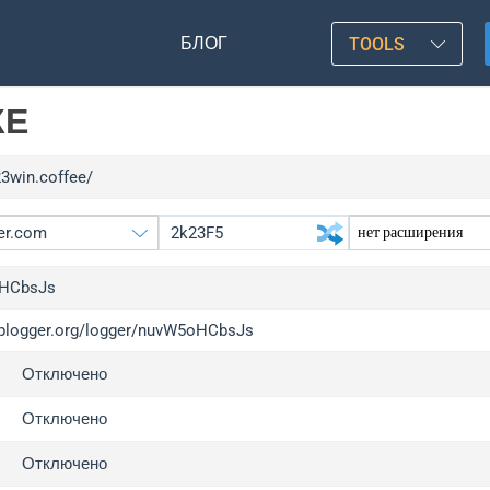
БЛОГ
TOOLS
КЕ
23win.coffee/
HCbsJs
/iplogger.org/logger/nuvW5oHCbsJs
gger.org
upgr
Отключено
l
upgr
c
upgr
Отключено
x
upgr
Отключено