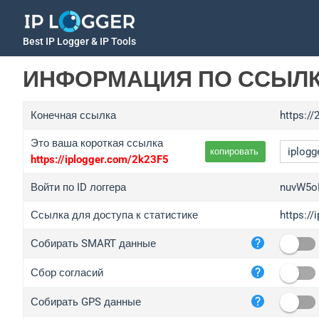
Best IP Logger & IP Tools
ИНФОРМАЦИЯ ПО ССЫЛ
Конечная ссылка
https://
Это ваша короткая ссылка
копировать
https://iplogger.com/2k23F5
Войти по ID логгера
nuvW5o
Ссылка для доступа к статистике
https:/
iplo
Собирать SMART данные
wl.g
ed.t
Сбор согласий
bc.a
Собирать GPS данные