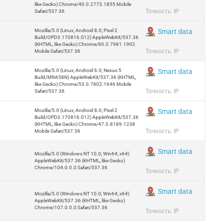
like Gecko) Chrome/40.0.2773.1855 Mobile
Точность: IP
Safari/537.36
Mozilla/5.0 (Linux; Android 8.0; Pixel 2
Smart data
Build/OPD3.170816.012) AppleWebKit/537.36
(KHTML, like Gecko) Chrome/60.0.7981.1902
Точность: IP
Mobile Safari/537.36
Mozilla/5.0 (Linux; Android 6.0; Nexus 5
Smart data
Build/MRA58N) AppleWebKit/537.36 (KHTML,
like Gecko) Chrome/53.0.7802.1646 Mobile
Точность: IP
Safari/537.36
Mozilla/5.0 (Linux; Android 8.0; Pixel 2
Smart data
Build/OPD3.170816.012) AppleWebKit/537.36
(KHTML, like Gecko) Chrome/47.0.8189.1238
Точность: IP
Mobile Safari/537.36
Smart data
Mozilla/5.0 (Windows NT 10.0; Win64; x64)
AppleWebKit/537.36 (KHTML, like Gecko)
Chrome/104.0.0.0 Safari/537.36
Точность: IP
Smart data
Mozilla/5.0 (Windows NT 10.0; Win64; x64)
AppleWebKit/537.36 (KHTML, like Gecko)
Chrome/107.0.0.0 Safari/537.36
Точность: IP