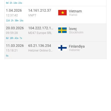
9d 2h 13m 23s
1.04.2026
14.161.212.37
Vietnam
Hanoi
12:37:42
VNPT
12d 2h 38m 14s
20.03.2026
104.222.172.127
İsveç
Stockholm
09:59:28
M247 Europe SRL
8d 18h 41m 7s
11.03.2026
65.21.136.254
Finlandiya
Helsinki
15:18:21
Hetzner Online GmbH
0s