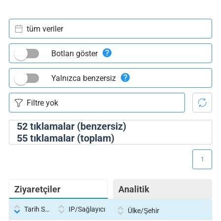
tüm veriler
Botları göster
Yalnızca benzersiz
52
tıklamalar (benzersiz)
55
tıklamalar (toplam)
1
Ziyaretçiler
Analitik
Tarih Saati
IP/Sağlayıcı
Ülke/Şehir