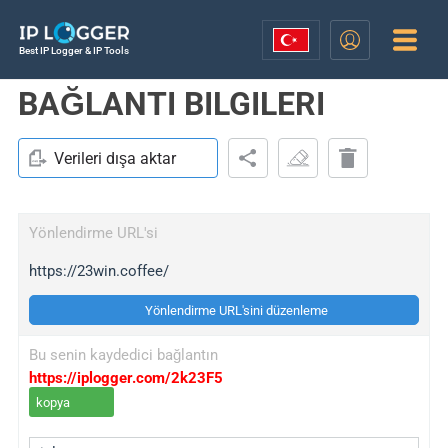
Best IP Logger & IP Tools
BAĞLANTI BILGILERI
Verileri dışa aktar
Yönlendirme URL'si
https://23win.coffee/
Yönlendirme URL'sini düzenleme
Bu senin kaydedici bağlantın
https://iplogger.com/2k23F5
kopya