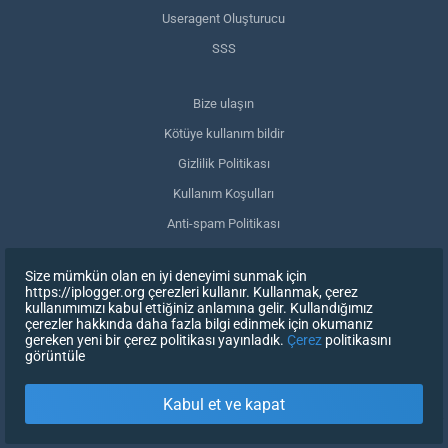
Useragent Oluşturucu
SSS
Bize ulaşın
Kötüye kullanım bildir
Gizlilik Politikası
Kullanım Koşulları
Anti-spam Politikası
GDPR Uyumluluğu
Size mümkün olan en iyi deneyimi sunmak için
Verilerimi sil
https://iplogger.org çerezleri kullanır. Kullanmak, çerez
kullanımımızı kabul ettiğiniz anlamına gelir. Kullandığımız
Onayınızı geri çekin
çerezler hakkında daha fazla bilgi edinmek için okumanız
gereken yeni bir çerez politikası yayınladık.
Çerez
politikasını
görüntüle
KAYDOLUN
Kabul et ve kapat
X
OTURUM AÇ