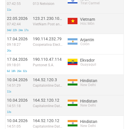
Tirat Carmel
07:42:55
013 Netvision
11s
22.05.2026
123.21.230.107:48628
Vietnam
Hóc Môn
07:42:44
VietNam Post and Telecom Corporation
34d 22h 24m 17s
17.04.2026
190.114.232.79
Arjantin
Colón
09:18:27
Cooperativa Electrica de Colon (BA) LTDA
26s
17.04.2026
190.110.47.114
Ekvador
Guayaquil
09:18:01
Puntonet S.A.
6d 18h 26m 32s
10.04.2026
164.52.120.3
Hindistan
New Delhi
14:51:29
Capitalonline Data Service (HK) Co
11s
10.04.2026
164.52.120.12
Hindistan
New Delhi
14:51:18
Capitalonline Data Service (HK) Co
13s
10.04.2026
164.52.120.12
Hindistan
New Delhi
14:51:05
Capitalonline Data Service (HK) Co