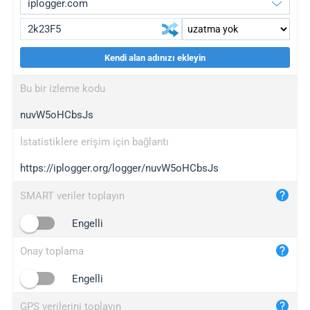
Kendi alan adınızı ekleyin
iplogger.org
upgrade
Bu bir izleme kodu
wl.gl
upgrade
nuvW5oHCbsJs
ed.tc
upgrade
bc.ax
upgrade
İstatistiklere erişim için bağlantı
https://iplogger.org/logger/nuvW5oHCbsJs
iplogger.com
maper.info
SMART veriler toplayın
iplogger.co
Engelli
2no.co
Onay toplama
yip.su
iplogger.info
Engelli
iplog.co
GPS verilerini toplayın