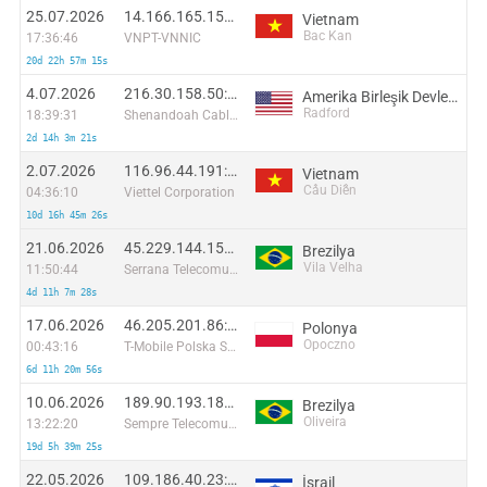
25.07.2026
14.166.165.156:45120
Vietnam
Bac Kan
17:36:46
VNPT-VNNIC
20d 22h 57m 15s
4.07.2026
216.30.158.50:14819
Amerika Birleşik Devletleri
Radford
18:39:31
Shenandoah Cable Television LLC
2d 14h 3m 21s
2.07.2026
116.96.44.191:48688
Vietnam
Cầu Diễn
04:36:10
Viettel Corporation
10d 16h 45m 26s
21.06.2026
45.229.144.151:13422
Brezilya
Vila Velha
11:50:44
Serrana Telecomunicacoes Ltda ME
4d 11h 7m 28s
17.06.2026
46.205.201.86:48422
Polonya
Opoczno
00:43:16
T-Mobile Polska S.A.
6d 11h 20m 56s
10.06.2026
189.90.193.181:4787
Brezilya
Oliveira
13:22:20
Sempre Telecomunicacoes Ltda
19d 5h 39m 25s
22.05.2026
109.186.40.23:57020
İsrail