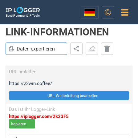
Best IP Logger & IP Tools
LINK-INFORMATIONEN
Daten exportieren
URL umleiten
https://23win.coffee/
URL-Weiterleitung bearbeiten
Das ist Ihr Logger-Link
https://iplogger.com/2k23F5
kopieren