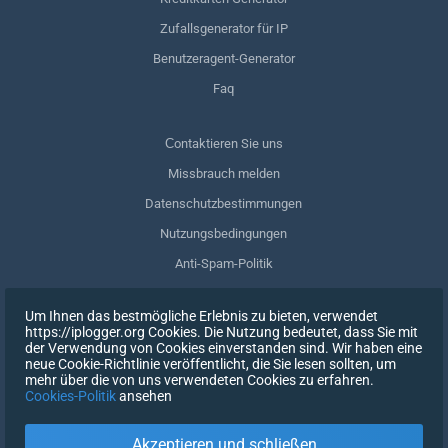
Zufallsgenerator für IP
Benutzeragent-Generator
Faq
Сontaktieren Sie uns
Missbrauch melden
Datenschutzbestimmungen
Nutzungsbedingungen
Anti-Spam-Politik
GDPR-Einhaltung
Um Ihnen das bestmögliche Erlebnis zu bieten, verwendet
Meine Daten löschen
https://iplogger.org Cookies. Die Nutzung bedeutet, dass Sie mit
der Verwendung von Cookies einverstanden sind. Wir haben eine
Zustimmung zurückziehen
neue Cookie-Richtlinie veröffentlicht, die Sie lesen sollten, um
mehr über die von uns verwendeten Cookies zu erfahren.
Cookies-Politik
ansehen
REGISTRIEREN SIE SICH
Akzeptieren und schließen