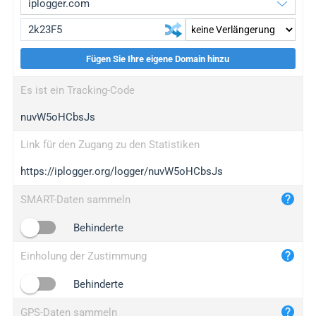
Fügen Sie Ihre eigene Domain hinzu
iplogger.org
upgrade
Es ist ein Tracking-Code
wl.gl
upgrade
nuvW5oHCbsJs
ed.tc
upgrade
bc.ax
upgrade
Link für den Zugang zu den Statistiken
https://iplogger.org/logger/nuvW5oHCbsJs
iplogger.com
maper.info
SMART-Daten sammeln
iplogger.co
Behinderte
2no.co
Einholung der Zustimmung
yip.su
iplogger.info
Behinderte
iplog.co
GPS-Daten sammeln