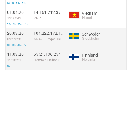
9d 2h 13m 23s
01.04.26
14.161.212.37
Vietnam
Hanoi
12:37:42
VNPT
12d 2h 38m 14s
20.03.26
104.222.172.127
Schweden
Stockholm
09:59:28
M247 Europe SRL
8d 18h 41m 7s
11.03.26
65.21.136.254
Finnland
Helsinki
15:18:21
Hetzner Online GmbH
0s