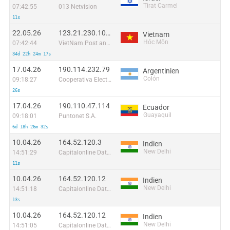
Tirat Carmel
07:42:55
013 Netvision
11s
22.05.26
123.21.230.107:48628
Vietnam
Hóc Môn
07:42:44
VietNam Post and Telecom Corporation
34d 22h 24m 17s
17.04.26
190.114.232.79
Argentinien
Colón
09:18:27
Cooperativa Electrica de Colon (BA) LTDA
26s
17.04.26
190.110.47.114
Ecuador
Guayaquil
09:18:01
Puntonet S.A.
6d 18h 26m 32s
10.04.26
164.52.120.3
Indien
New Delhi
14:51:29
Capitalonline Data Service (HK) Co
11s
10.04.26
164.52.120.12
Indien
New Delhi
14:51:18
Capitalonline Data Service (HK) Co
13s
10.04.26
164.52.120.12
Indien
New Delhi
14:51:05
Capitalonline Data Service (HK) Co