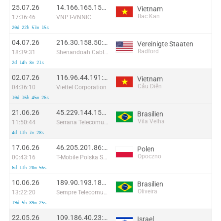
25.07.26
14.166.165.156:45120
Vietnam
Bac Kan
17:36:46
VNPT-VNNIC
20d 22h 57m 15s
04.07.26
216.30.158.50:14819
Vereinigte Staaten
Radford
18:39:31
Shenandoah Cable Television LLC
2d 14h 3m 21s
02.07.26
116.96.44.191:48688
Vietnam
Cầu Diễn
04:36:10
Viettel Corporation
10d 16h 45m 26s
21.06.26
45.229.144.151:13422
Brasilien
Vila Velha
11:50:44
Serrana Telecomunicacoes Ltda ME
4d 11h 7m 28s
17.06.26
46.205.201.86:48422
Polen
Opoczno
00:43:16
T-Mobile Polska S.A.
6d 11h 20m 56s
10.06.26
189.90.193.181:4787
Brasilien
Oliveira
13:22:20
Sempre Telecomunicacoes Ltda
19d 5h 39m 25s
22.05.26
109.186.40.23:57020
Israel