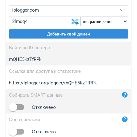
Добавить свой домен
iplogger.org
upgrade
Войти по ID логгера
wl.gl
upgrade
mQHE5KzTfRPk
ed.tc
upgrade
bc.ax
upgrade
Ссылка для доступа к статистике
https://iplogger.org/logger/mQHE5KzTfRPk
iplogger.com
maper.info
Собирать SMART данные
iplogger.co
Отключено
2no.co
Сбор согласий
yip.su
iplogger.info
Отключено