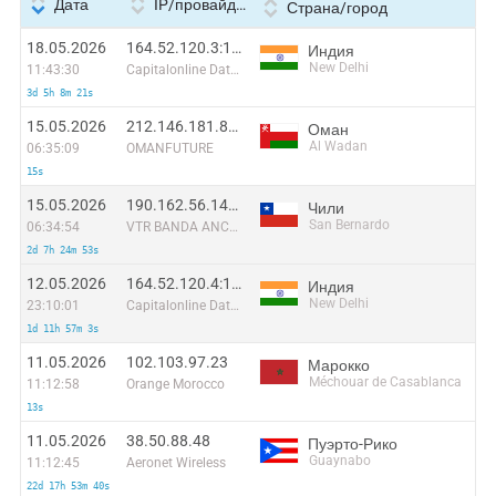
Дата
IP/провайдер
Страна/город
18.05.2026
164.52.120.3:12691
Индия
New Delhi
11:43:30
Capitalonline Data Service (HK) Co
3d 5h 8m 21s
15.05.2026
212.146.181.88:38791
Оман
Al Wadan
06:35:09
OMANFUTURE
15s
15.05.2026
190.162.56.140:37604
Чили
San Bernardo
06:34:54
VTR BANDA ANCHA S.A.
2d 7h 24m 53s
12.05.2026
164.52.120.4:12041
Индия
New Delhi
23:10:01
Capitalonline Data Service (HK) Co
1d 11h 57m 3s
11.05.2026
102.103.97.23
Марокко
Méchouar de Casablanca
11:12:58
Orange Morocco
13s
11.05.2026
38.50.88.48
Пуэрто-Рико
Guaynabo
11:12:45
Aeronet Wireless
22d 17h 53m 40s