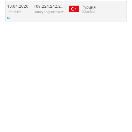
18.04.2026
109.224.242.207
Турция
Istanbul
17:19:05
Guneydogutelekom
0s