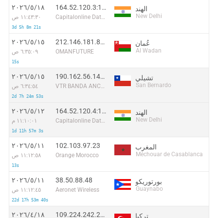
164.52.120.3:12691
١٨‏/٥‏/٢٠٢٦
الهند
New Delhi
Capitalonline Data Service (HK) Co
١١:٤٣:٣٠ ص
3d 5h 8m 21s
212.146.181.88:38791
١٥‏/٥‏/٢٠٢٦
عُمان
Al Wadan
OMANFUTURE
٦:٣٥:٠٩ ص
15s
190.162.56.140:37604
١٥‏/٥‏/٢٠٢٦
تشيلي
San Bernardo
VTR BANDA ANCHA S.A.
٦:٣٤:٥٤ ص
2d 7h 24m 53s
164.52.120.4:12041
١٢‏/٥‏/٢٠٢٦
الهند
New Delhi
Capitalonline Data Service (HK) Co
١١:١٠:٠١ م
1d 11h 57m 3s
102.103.97.23
١١‏/٥‏/٢٠٢٦
المغرب
Méchouar de Casablanca
Orange Morocco
١١:١٢:٥٨ ص
13s
38.50.88.48
١١‏/٥‏/٢٠٢٦
بورتوريكو
Guaynabo
Aeronet Wireless
١١:١٢:٤٥ ص
22d 17h 53m 40s
109.224.242.207
١٨‏/٤‏/٢٠٢٦
تركيا