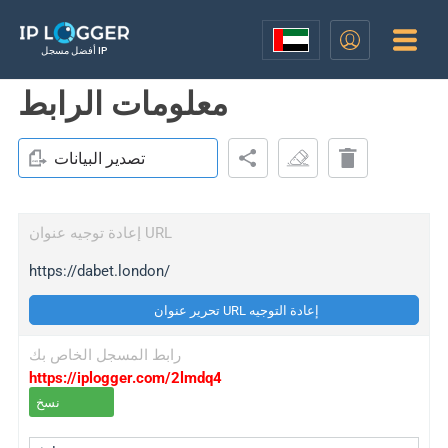
أفضل مسجل IP
معلومات الرابط
تصدير البيانات
إعادة توجيه عنوان URL
https://dabet.london/
تحرير عنوان URL إعادة التوجيه
رابط المسجل الخاص بك
https://iplogger.com/2lmdq4
نسخ