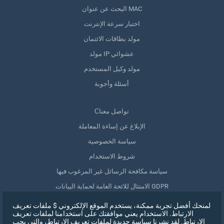
البحث عن عنوان MAC
اختبار سرعة الإنترنت
مولد بطاقات الائتمان
مولد IP عشوائي
مولد وكيل المستخدم
أسئلة وأجوبة
Сتواصل معنا
الإبلاغ عن إساءة المعاملة
سياسة الخصوصية
شروط الاستخدام
سياسة مكافحة الرسائل غير المرغوب فيها
الامتثال للائحة العامة لحماية البيانات GDPR
حذف بياناتي
لمنحك أفضل تجربة ممكنة، يستخدم الموقع الإلكتروني $ ملفات تعريف
الارتباط. الاستخدام يعني موافقتك على استخدامنا لملفات تعريف
سحب الموافقة
الارتباط. لقد نشرنا سياسة جديدة لملفات تعريف الارتباط، والتي يجب