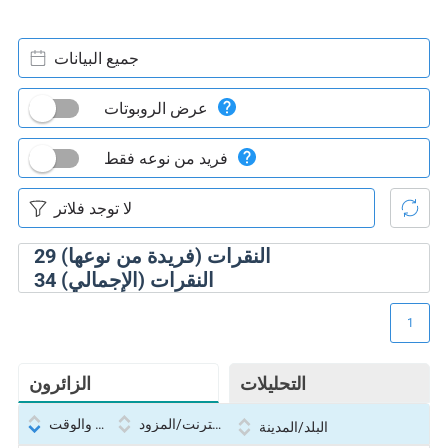
جميع البيانات
عرض الروبوتات
فريد من نوعه فقط
النقرات (فريدة من نوعها)
29
النقرات (الإجمالي)
34
1
التحليلات
الزائرون
بروتوكول الإنترنت/المزود
التاريخ والوقت
البلد/المدينة