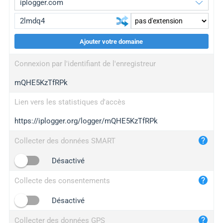
Ajouter votre domaine
iplogger.org
upgrade
Connexion par l'identifiant de l'enregistreur
wl.gl
upgrade
mQHE5KzTfRPk
ed.tc
upgrade
bc.ax
upgrade
Lien vers les statistiques d'accès
https://iplogger.org/logger/mQHE5KzTfRPk
iplogger.com
maper.info
Collecter des données SMART
iplogger.co
Désactivé
2no.co
Collecte des consentements
yip.su
iplogger.info
Désactivé
iplog.co
Collecter des données GPS