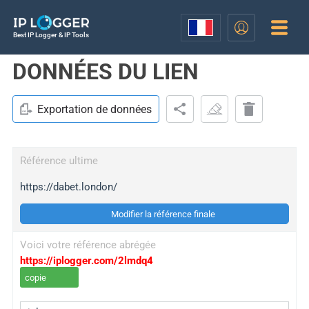
Best IP Logger & IP Tools
DONNÉES DU LIEN
Exportation de données
Référence ultime
https://dabet.london/
Modifier la référence finale
Voici votre référence abrégée
https://iplogger.com/2lmdq4
copie