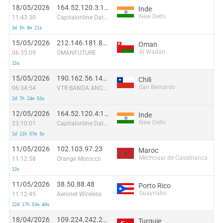
18/05/2026
164.52.120.3:12691
Inde
New Delhi
11:43:30
Capitalonline Data Service (HK) Co
3d 5h 8m 21s
15/05/2026
212.146.181.88:38791
Oman
Al Wadan
06:35:09
OMANFUTURE
15s
15/05/2026
190.162.56.140:37604
Chili
San Bernardo
06:34:54
VTR BANDA ANCHA S.A.
2d 7h 24m 53s
12/05/2026
164.52.120.4:12041
Inde
New Delhi
23:10:01
Capitalonline Data Service (HK) Co
1d 11h 57m 3s
11/05/2026
102.103.97.23
Maroc
Méchouar de Casablanca
11:12:58
Orange Morocco
13s
11/05/2026
38.50.88.48
Porto Rico
Guaynabo
11:12:45
Aeronet Wireless
22d 17h 53m 40s
18/04/2026
109.224.242.207
Turquie