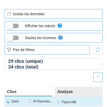
toutes les données
Afficher les robots
Seules les licornes
29
clics (unique)
34
clics (total)
1
Clics
Analyse
Date
IP/fournisseur
Pays/ville