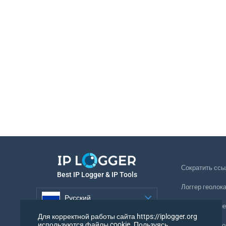
Сократить ссы
Best IP Logger & IP Tools
Логгер геолок
Русский
Отслеживание
Для корректной работы сайта https://iplogger.org
Русский
используются файлы cookie. Пользуясь
Невидимый ло