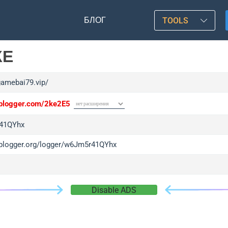
БЛОГ
TOOLS
КЕ
gamebai79.vip/
/iplogger.com/2ke2E5
41QYhx
/iplogger.org/logger/w6Jm5r41QYhx
Disable ADS