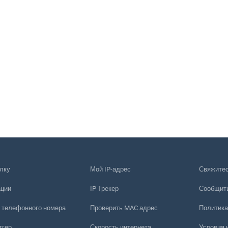
лку
Мой IP-адрес
Свяжитес
ации
IP Трекер
Сообщить
 телефонного номера
Проверить MAC адрес
Политика
ггер
Скорость интернета
Условия 