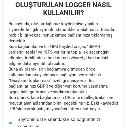
OLUŞTURULAN LOGGER NASIL
KULLANILIR?
Bu sayfada, oluşturduğunuz kaydediciye yapılan
ziyaretlerle ilgili ayrıntılı istatistikler alabilirsiniz. Burada
hiçbir bilgi yoksa, henüz kimse bağlantınıza tıklamamış
demektir.
Kısa bağlantılar ve bir GPS kaydedici için, "SMART
verilerini topla" ve "GPS verilerini topla" ek seçeneğini
etkinleştirebilirsiniz, bu durumda ziyaretçi hakkındaki
bilgiler daha ayrıntılı olacaktır.
Buna ek olarak, son bağlantıya gitmeden önce
kullanıcıdan onay almanızı sağlayan benzersiz bir
"Onayların toplanması" özelliği sunuyoruz. Bu,
bağlantılarınızı GDPR ve diğer veri koruma yasalarına
uygun hale getirmenize yardımcı olacaktır.
Son olarak, kısa bağlantınızın URL'sini özelleştirebilir ve
mevcut alan adlarından birini seçebilirsiniz. Eski kaydedici
URL'sinin artık çalışmayacağını lütfen unutmayın.
Sayfanın üst kısmındaki kısa bağlantınızı
kopyalayın