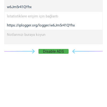
w6Jm5r41QYhx
İstatistiklere erişim için bağlantı
https://iplogger.org/logger/w6Jm5r41QYhx
Notlarınızı buraya koyun
Disable ADS