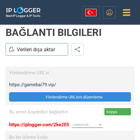
Best IP Logger & IP Tools
BAĞLANTI BILGILERI
Verileri dışa aktar
Yönlendirme URL'si
https://gamebai79.vip/
Yönlendirme URL'sini düzenleme
Bu senin kaydedici bağlantın
kopya
https://iplogger.com/2ke2E5
Bu bir izleme kodu