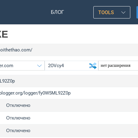
БЛОГ
TOOLS
КЕ
/hoithethao.com/
L92Z0p
/iplogger.org/logger/fy0W5ML92Z0p
gger.org
upgr
Отключено
l
upgr
c
upgr
Отключено
x
upgr
Отключено