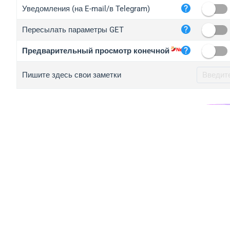
iplo
Уведомления (на E-mail/в Telegram)
mape
Пересылать параметры GET
iplo
2no.
Предварительный просмотр конечной
yip.
Пишите здесь свои заметки
iplo
iplo
iplo