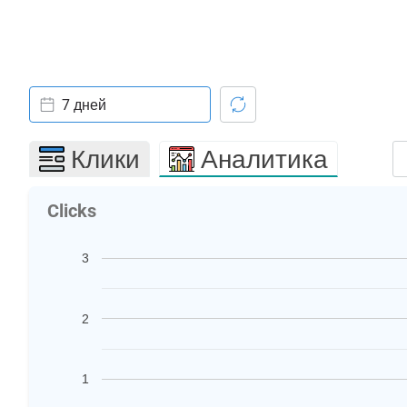
7 дней
Клики
Аналитика
Clicks
3
2
1