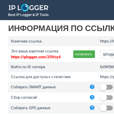
Best IP Logger & IP Tools
ИНФОРМАЦИЯ ПО ССЫЛ
Конечная ссылка
https:/
Это ваша короткая ссылка
копировать
https://iplogger.com/2OVcy4
Войти по ID логгера
fy0W5M
Ссылка для доступа к статистике
https:/
iplo
Собирать SMART данные
wl.g
ed.t
Сбор согласий
bc.a
Собирать GPS данные