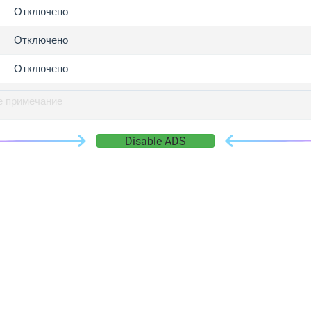
gger.com
Отключено
r.info
Отключено
gger.co
co
Отключено
su
gger.info
g.co
Disable ADS
gger.cn