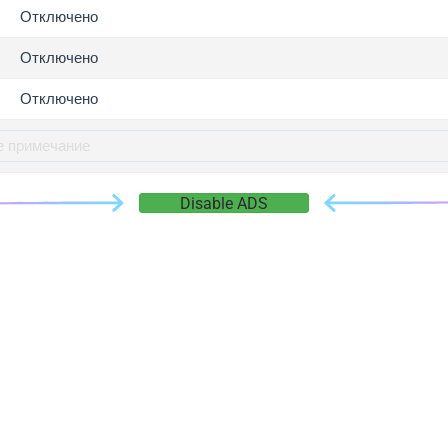
gger.com
Отключено
r.info
Отключено
gger.co
co
Отключено
su
gger.info
g.co
Disable ADS
gger.cn