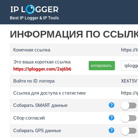
Best IP Logger & IP Tools
ИНФОРМАЦИЯ ПО ССЫЛ
Конечная ссылка
https:/
Это ваша короткая ссылка
копировать
https://iplogger.com/2ej6b6
Войти по ID логгера
XE6T5V
Ссылка для доступа к статистике
https:/
iplo
Собирать SMART данные
wl.g
ed.t
Сбор согласий
bc.a
Собирать GPS данные