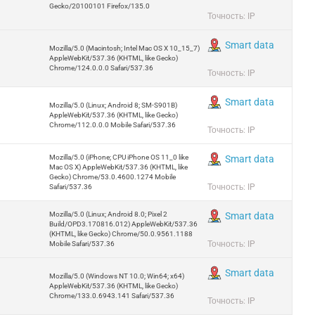
Gecko/20100101 Firefox/135.0
Точность: IP
Smart data
Mozilla/5.0 (Macintosh; Intel Mac OS X 10_15_7)
AppleWebKit/537.36 (KHTML, like Gecko)
Chrome/124.0.0.0 Safari/537.36
Точность: IP
Smart data
Mozilla/5.0 (Linux; Android 8; SM-S901B)
AppleWebKit/537.36 (KHTML, like Gecko)
Chrome/112.0.0.0 Mobile Safari/537.36
Точность: IP
Mozilla/5.0 (iPhone; CPU iPhone OS 11_0 like
Smart data
Mac OS X) AppleWebKit/537.36 (KHTML, like
Gecko) Chrome/53.0.4600.1274 Mobile
Точность: IP
Safari/537.36
Mozilla/5.0 (Linux; Android 8.0; Pixel 2
Smart data
Build/OPD3.170816.012) AppleWebKit/537.36
(KHTML, like Gecko) Chrome/50.0.9561.1188
Точность: IP
Mobile Safari/537.36
Smart data
Mozilla/5.0 (Windows NT 10.0; Win64; x64)
AppleWebKit/537.36 (KHTML, like Gecko)
Chrome/133.0.6943.141 Safari/537.36
Точность: IP