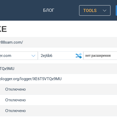
БЛОГ
TOOLS
КЕ
/tr88sam.com/
TQx9MU
/iplogger.org/logger/XE6T5VTQx9MU
gger.org
upgr
Отключено
l
upgr
c
upgr
Отключено
x
upgr
Отключено