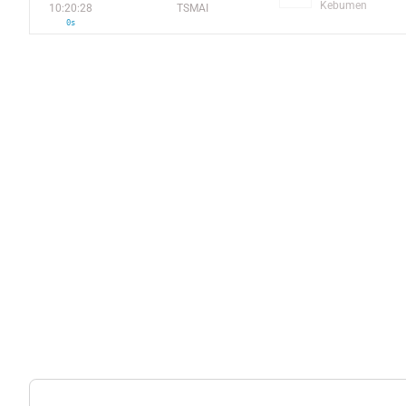
Kebumen
10:20:28
TSMAI
0s