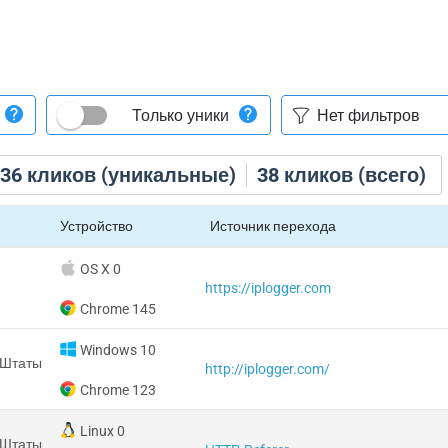
Только уники
36
кликов (уникальные)
38
кликов (всего)
Устройство
Источник перехода
OS X 0
https://iplogger.com
Chrome 145
Windows 10
 Штаты
http://iplogger.com/
Chrome 123
Linux 0
 Штаты