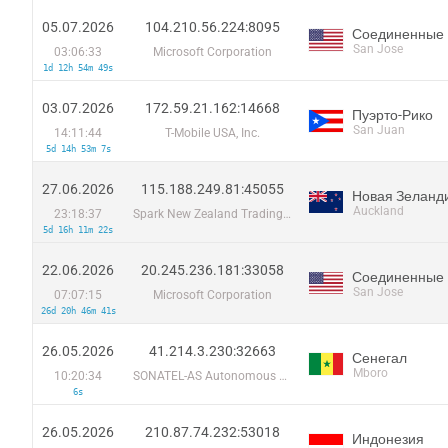
05.07.2026
104.210.56.224:8095
Соединенные
San Jose
03:06:33
Microsoft Corporation
1d 12h 54m 49s
03.07.2026
172.59.21.162:14668
Пуэрто-Рико
San Juan
14:11:44
T-Mobile USA, Inc.
5d 14h 53m 7s
27.06.2026
115.188.249.81:45055
Новая Зеланд
Auckland
23:18:37
Spark New Zealand Trading Ltd
5d 16h 11m 22s
22.06.2026
20.245.236.181:33058
Соединенные
San Jose
07:07:15
Microsoft Corporation
26d 20h 46m 41s
26.05.2026
41.214.3.230:32663
Сенегал
Mboro
10:20:34
SONATEL-AS Autonomous System
6s
26.05.2026
210.87.74.232:53018
Индонезия