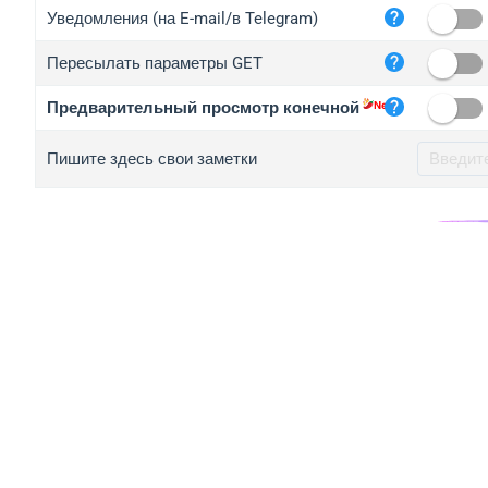
iplo
Уведомления (на E-mail/в Telegram)
mape
Пересылать параметры GET
iplo
2no.
Предварительный просмотр конечной
yip.
Пишите здесь свои заметки
iplo
iplo
iplo