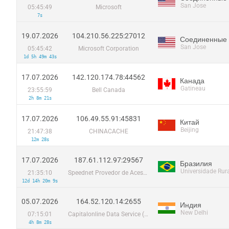
San Jose
05:45:49
Microsoft
7s
19.07.2026
104.210.56.225:27012
Соединенные
San Jose
05:45:42
Microsoft Corporation
1d 5h 49m 43s
17.07.2026
142.120.174.78:44562
Канада
Gatineau
23:55:59
Bell Canada
2h 8m 21s
17.07.2026
106.49.55.91:45831
Китай
Beijing
21:47:38
CHINACACHE
12m 28s
17.07.2026
187.61.112.97:29567
Бразилия
Universidade Rur
21:35:10
Speednet Provedor de Acesso a Internet Ltda
12d 14h 20m 9s
05.07.2026
164.52.120.14:2655
Индия
New Delhi
07:15:01
Capitalonline Data Service (HK) Co
4h 8m 28s