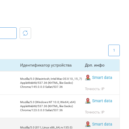
1
Идентификатор устройства
Доп. инфо
Smart data
Mozilla/5.0 (Macintosh; Intel Mac OS X 10_15_7)
AppleWebKit/537.36 (KHTML, like Gecko)
Chrome/145.0.0.0 Safari/537.36
Точность: IP
Smart data
Mozilla/5.0 (Windows NT 10.0; Win64; x64)
AppleWebKit/537.36 (KHTML, like Gecko)
Chrome/123.0.0.0 Safari/537.36
Точность: IP
Smart data
Mozilla/5.0 (X11; Linux x86_64; rv:135.0)