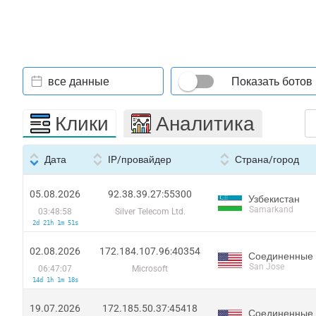
все данные
Показать ботов
Клики
Аналитика
Дата
IP/провайдер
Страна/город
05.08.2026
92.38.39.27:55300
Узбекистан
Samarkand
03:48:58
Silver Telecom Ltd.
2d 21h 1m 51s
02.08.2026
172.184.107.96:40354
Соединенные
San Jose
06:47:07
Microsoft
14d 1h 1m 18s
19.07.2026
172.185.50.37:45418
Соединенные