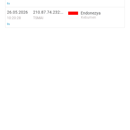
6s
26.05.2026
210.87.74.232:53018
Endonezya
Kebumen
10:20:28
TSMAI
0s