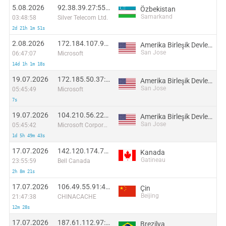
5.08.2026
92.38.39.27:55300
Özbekistan
Samarkand
03:48:58
Silver Telecom Ltd.
2d 21h 1m 51s
2.08.2026
172.184.107.96:40354
Amerika Birleşik Devletleri
San Jose
06:47:07
Microsoft
14d 1h 1m 18s
19.07.2026
172.185.50.37:45418
Amerika Birleşik Devletleri
San Jose
05:45:49
Microsoft
7s
19.07.2026
104.210.56.225:27012
Amerika Birleşik Devletleri
San Jose
05:45:42
Microsoft Corporation
1d 5h 49m 43s
17.07.2026
142.120.174.78:44562
Kanada
Gatineau
23:55:59
Bell Canada
2h 8m 21s
17.07.2026
106.49.55.91:45831
Çin
Beijing
21:47:38
CHINACACHE
12m 28s
17.07.2026
187.61.112.97:29567
Brezilya