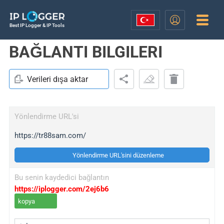
Best IP Logger & IP Tools
BAĞLANTI BILGILERI
Verileri dışa aktar
Yönlendirme URL'si
https://tr88sam.com/
Yönlendirme URL'sini düzenleme
Bu senin kaydedici bağlantın
https://iplogger.com/2ej6b6
kopya