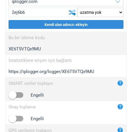
Kendi alan adınızı ekleyin
iplogger.org
upgrade
Bu bir izleme kodu
wl.gl
upgrade
XE6T5VTQx9MU
ed.tc
upgrade
bc.ax
upgrade
İstatistiklere erişim için bağlantı
https://iplogger.org/logger/XE6T5VTQx9MU
iplogger.com
maper.info
SMART veriler toplayın
iplogger.co
Engelli
2no.co
Onay toplama
yip.su
iplogger.info
Engelli
iplog.co
GPS verilerini toplayın