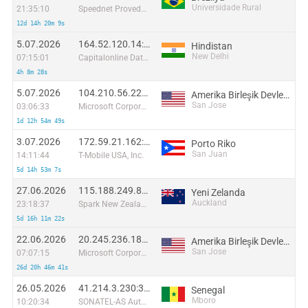
Universidade Rural
21:35:10
Speednet Provedor de Acesso a Internet Ltda
12d 14h 20m 9s
5.07.2026
164.52.120.14:2655
Hindistan
New Delhi
07:15:01
Capitalonline Data Service (HK) Co
4h 8m 28s
5.07.2026
104.210.56.224:8095
Amerika Birleşik Devletleri
San Jose
03:06:33
Microsoft Corporation
1d 12h 54m 49s
3.07.2026
172.59.21.162:14668
Porto Riko
San Juan
14:11:44
T-Mobile USA, Inc.
5d 14h 53m 7s
27.06.2026
115.188.249.81:45055
Yeni Zelanda
Auckland
23:18:37
Spark New Zealand Trading Ltd
5d 16h 11m 22s
22.06.2026
20.245.236.181:33058
Amerika Birleşik Devletleri
San Jose
07:07:15
Microsoft Corporation
26d 20h 46m 41s
26.05.2026
41.214.3.230:32663
Senegal
Mboro
10:20:34
SONATEL-AS Autonomous System