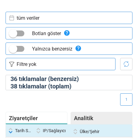
tüm veriler
Botları göster
Yalnızca benzersiz
36
tıklamalar (benzersiz)
38
tıklamalar (toplam)
1
Ziyaretçiler
Analitik
Tarih Saati
IP/Sağlayıcı
Ülke/Şehir