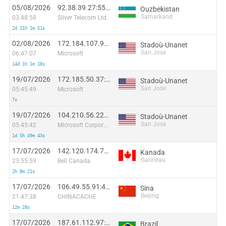
05/08/2026
92.38.39.27:55300
Ouzbekistan
Samarkand
03:48:58
Silver Telecom Ltd.
2d 21h 1m 51s
02/08/2026
172.184.107.96:40354
Stadoù-Unanet
San Jose
06:47:07
Microsoft
14d 1h 1m 18s
19/07/2026
172.185.50.37:45418
Stadoù-Unanet
San Jose
05:45:49
Microsoft
7s
19/07/2026
104.210.56.225:27012
Stadoù-Unanet
San Jose
05:45:42
Microsoft Corporation
1d 5h 49m 43s
17/07/2026
142.120.174.78:44562
Kanada
Gatineau
23:55:59
Bell Canada
2h 8m 21s
17/07/2026
106.49.55.91:45831
Sina
Beijing
21:47:38
CHINACACHE
12m 28s
17/07/2026
187.61.112.97:29567
Brazil