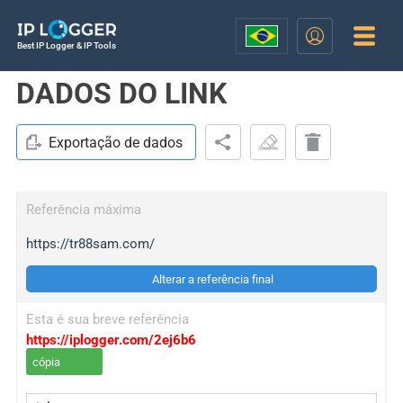
Best IP Logger & IP Tools
DADOS DO LINK
Exportação de dados
Referência máxima
https://tr88sam.com/
Alterar a referência final
Esta é sua breve referência
https://iplogger.com/2ej6b6
cópia