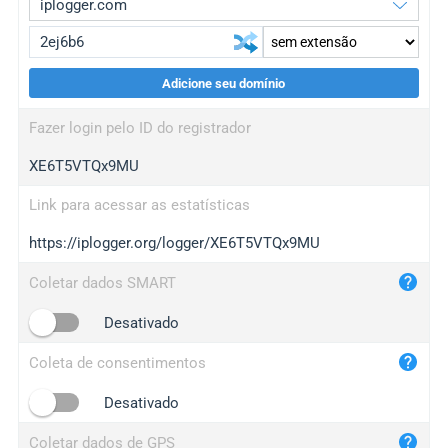
Adicione seu domínio
iplogger.org
upgrade
Fazer login pelo ID do registrador
wl.gl
upgrade
XE6T5VTQx9MU
ed.tc
upgrade
bc.ax
upgrade
Link para acessar as estatísticas
https://iplogger.org/logger/XE6T5VTQx9MU
iplogger.com
maper.info
Coletar dados SMART
iplogger.co
Desativado
2no.co
Coleta de consentimentos
yip.su
iplogger.info
Desativado
iplog.co
Coletar dados de GPS