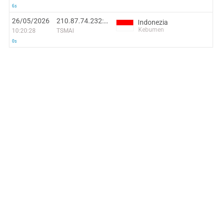
6s
26/05/2026
210.87.74.232:53018
Indonezia
Kebumen
10:20:28
TSMAI
0s