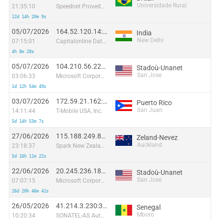
Universidade Rural
21:35:10
Speednet Provedor de Acesso a Internet Ltda
12d 14h 20m 9s
05/07/2026
164.52.120.14:2655
India
New Delhi
07:15:01
Capitalonline Data Service (HK) Co
4h 8m 28s
05/07/2026
104.210.56.224:8095
Stadoù-Unanet
San Jose
03:06:33
Microsoft Corporation
1d 12h 54m 49s
03/07/2026
172.59.21.162:14668
Puerto Rico
San Juan
14:11:44
T-Mobile USA, Inc.
5d 14h 53m 7s
27/06/2026
115.188.249.81:45055
Zeland-Nevez
Auckland
23:18:37
Spark New Zealand Trading Ltd
5d 16h 11m 22s
22/06/2026
20.245.236.181:33058
Stadoù-Unanet
San Jose
07:07:15
Microsoft Corporation
26d 20h 46m 41s
26/05/2026
41.214.3.230:32663
Senegal
Mboro
10:20:34
SONATEL-AS Autonomous System