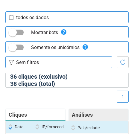
todos os dados
Mostrar bots
Somente os unicórnios
36
cliques (exclusivo)
38
cliques (total)
1
Cliques
Análises
Data
IP/fornecedor
País/cidade