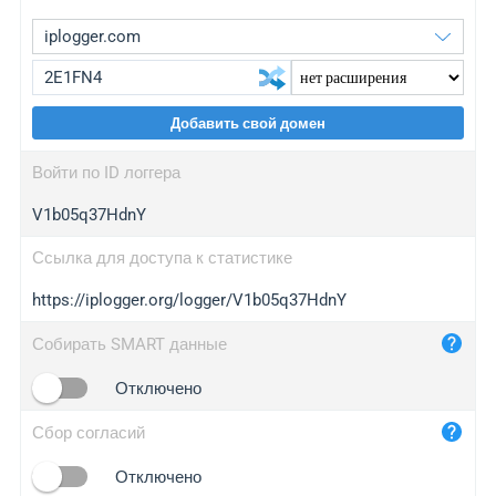
Добавить свой домен
iplogger.org
upgrade
Войти по ID логгера
wl.gl
upgrade
V1b05q37HdnY
ed.tc
upgrade
bc.ax
upgrade
Ссылка для доступа к статистике
https://iplogger.org/logger/V1b05q37HdnY
iplogger.com
maper.info
Собирать SMART данные
iplogger.co
Отключено
2no.co
Сбор согласий
yip.su
iplogger.info
Отключено