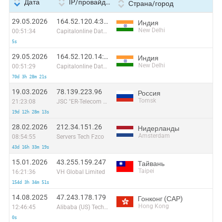
Дата
IP/провайдер
Страна/город
29.05.2026
164.52.120.4:37407
Индия
New Delhi
00:51:34
Capitalonline Data Service (HK) Co
5s
29.05.2026
164.52.120.14:53945
Индия
New Delhi
00:51:29
Capitalonline Data Service (HK) Co
70d 3h 28m 21s
19.03.2026
78.139.223.96
Россия
Tomsk
21:23:08
JSC "ER-Telecom Holding" Tomsk Branch
19d 12h 28m 13s
28.02.2026
212.34.151.26
Нидерланды
Amsterdam
08:54:55
Servers Tech Fzco
43d 16h 33m 19s
15.01.2026
43.255.159.247
Тайвань
Taipei
16:21:36
VH Global Limited
154d 3h 34m 51s
14.08.2025
47.243.178.179
Гонконг (САР)
Hong Kong
12:46:45
Alibaba (US) Technology Co., Ltd.
0s