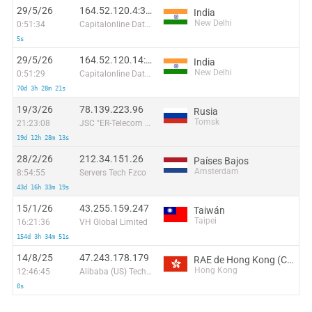
29/5/26
164.52.120.4:37407
India
New Delhi
0:51:34
Capitalonline Data Service (HK) Co
5s
29/5/26
164.52.120.14:53945
India
New Delhi
0:51:29
Capitalonline Data Service (HK) Co
70d 3h 28m 21s
19/3/26
78.139.223.96
Rusia
Tomsk
21:23:08
JSC "ER-Telecom Holding" Tomsk Branch
19d 12h 28m 13s
28/2/26
212.34.151.26
Países Bajos
Amsterdam
8:54:55
Servers Tech Fzco
43d 16h 33m 19s
15/1/26
43.255.159.247
Taiwán
Taipei
16:21:36
VH Global Limited
154d 3h 34m 51s
14/8/25
47.243.178.179
RAE de Hong Kong (China)
Hong Kong
12:46:45
Alibaba (US) Technology Co., Ltd.
0s