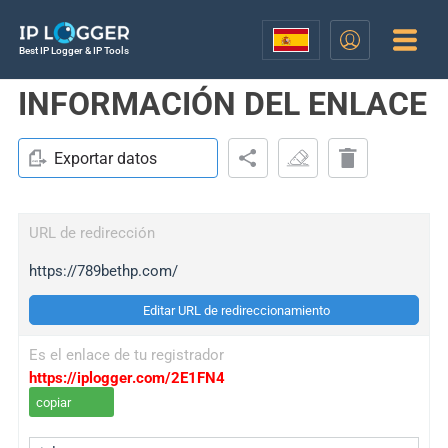
Best IP Logger & IP Tools
INFORMACIÓN DEL ENLACE
Exportar datos
URL de redirección
https://789bethp.com/
Editar URL de redireccionamiento
Es el enlace de tu registrador
https://iplogger.com/2E1FN4
copiar