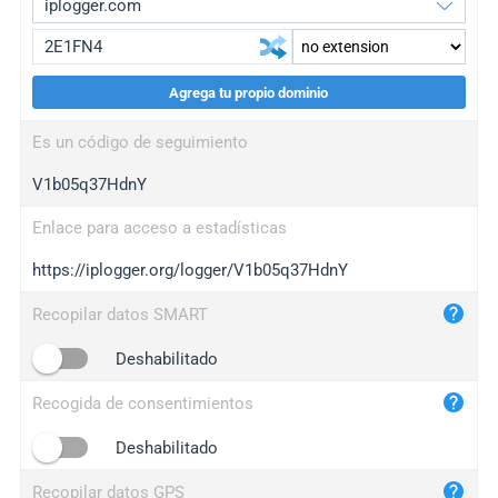
Agrega tu propio dominio
iplogger.org
upgrade
Es un código de seguimiento
wl.gl
upgrade
V1b05q37HdnY
ed.tc
upgrade
bc.ax
upgrade
Enlace para acceso a estadísticas
https://iplogger.org/logger/V1b05q37HdnY
iplogger.com
maper.info
Recopilar datos SMART
iplogger.co
Deshabilitado
2no.co
Recogida de consentimientos
yip.su
iplogger.info
Deshabilitado
iplog.co
Recopilar datos GPS