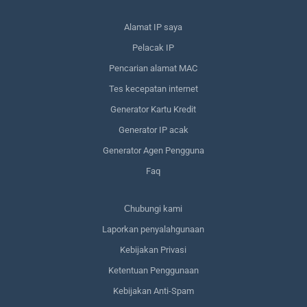
Alamat IP saya
Pelacak IP
Pencarian alamat MAC
Tes kecepatan internet
Generator Kartu Kredit
Generator IP acak
Generator Agen Pengguna
Faq
Сhubungi kami
Laporkan penyalahgunaan
Kebijakan Privasi
Ketentuan Penggunaan
Kebijakan Anti-Spam