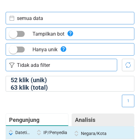
semua data
Tampilkan bot
Hanya unik
52
klik (unik)
63
klik (total)
1
Pengunjung
Analisis
Datetime
IP/Penyedia
Negara/Kota