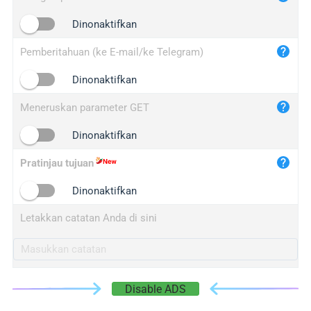
iplogger.cn
Dinonaktifkan
Pemberitahuan (ke E-mail/ke Telegram)
Dinonaktifkan
Meneruskan parameter GET
Dinonaktifkan
Pratinjau tujuan
Dinonaktifkan
Letakkan catatan Anda di sini
Disable ADS