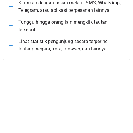
Kirimkan dengan pesan melalui SMS, WhatsApp,
Telegram, atau aplikasi perpesanan lainnya
Tunggu hingga orang lain mengklik tautan
tersebut
Lihat statistik pengunjung secara terperinci
tentang negara, kota, browser, dan lainnya