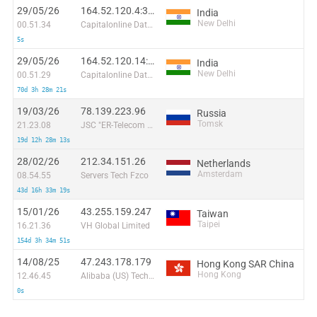
29/05/26
164.52.120.4:37407
India
New Delhi
00.51.34
Capitalonline Data Service (HK) Co
5s
29/05/26
164.52.120.14:53945
India
New Delhi
00.51.29
Capitalonline Data Service (HK) Co
70d 3h 28m 21s
19/03/26
78.139.223.96
Russia
Tomsk
21.23.08
JSC "ER-Telecom Holding" Tomsk Branch
19d 12h 28m 13s
28/02/26
212.34.151.26
Netherlands
Amsterdam
08.54.55
Servers Tech Fzco
43d 16h 33m 19s
15/01/26
43.255.159.247
Taiwan
Taipei
16.21.36
VH Global Limited
154d 3h 34m 51s
14/08/25
47.243.178.179
Hong Kong SAR China
Hong Kong
12.46.45
Alibaba (US) Technology Co., Ltd.
0s