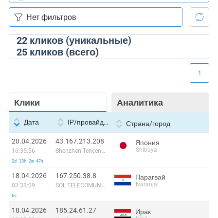
22
кликов (уникальные)
25
кликов (всего)
1
Клики
Аналитика
Дата
IP/провайдер
Страна/город
20.04.2026
43.167.213.208
Япония
Shibuya
16:35:56
Shenzhen Tencent Computer Systems Company Limited
2d 13h 2m 47s
18.04.2026
167.250.38.8
Парагвай
Naranjal
03:33:09
SOL TELECOMUNICACIONES S.A.
6s
18.04.2026
185.24.61.27
Ирак