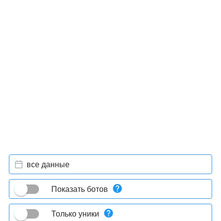
все данные
Показать ботов
Только уники