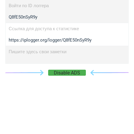
Войти по ID логгера
Q8fE50nSyR9y
Ссылка для доступа к статистике
https://iplogger.org/logger/Q8fE50nSyR9y
Пишите здесь свои заметки
Disable ADS