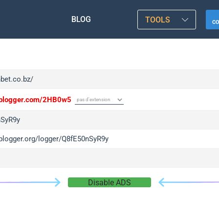
BLOG
TOOLS
C
nbet.co.bz/
/iplogger.com/2HB0w5
nSyR9y
/iplogger.org/logger/Q8fE50nSyR9y
Disable ADS