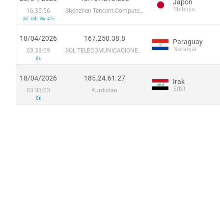
Japon
Shibuya
16:35:56
Shenzhen Tencent Computer Systems Company Limited
2d 13h 2m 47s
18/04/2026
167.250.38.8
Paraguay
Naranjal
03:33:09
SOL TELECOMUNICACIONES S.A.
6s
18/04/2026
185.24.61.27
Irak
Erbil
03:33:03
Kurdistan
0s