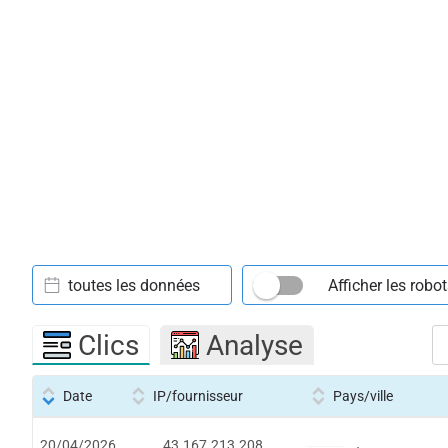
toutes les données
Afficher les robo
Clics
Analyse
Date
IP/fournisseur
Pays/ville
20/04/2026
43.167.213.208