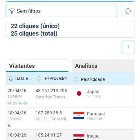
22
cliques (único)
25
cliques (total)
1
Visitantes
Analítica
Data e hora
IP/Provedor
País/Cidade
20/04/26
43.167.213.208
Japão
Shibuya
16:35:56
Shenzhen Tencent Computer Systems Company Limited
2d 13h 2m 47s
18/04/26
167.250.38.8
Paraguai
Naranjal
03:33:09
SOL TELECOMUNICACIONES S.A.
6s
18/04/26
185.24.61.27
Iraque