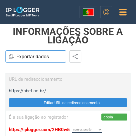
Best IP Logger & IP Tools
INFORMAÇÕES SOBRE A
LIGAÇÃO
Exportar dados
URL de redireccionamento
https://nbet.co.bz/
Editar URL de redireccionamento
É a sua ligação ao registador
cópia
https://iplogger.com/2HB0w5