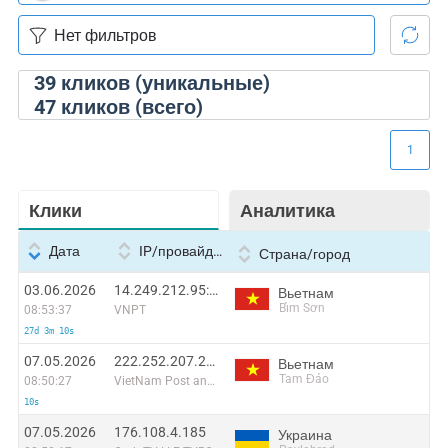
39
кликов (уникальные)
47
кликов (всего)
1
Клики
Аналитика
Дата
IP/провайдер
Страна/город
03.06.2026
14.249.212.95:47005
Вьетнам
Bỉm Sơn
08:53:37
VNPT
27d 3m 10s
07.05.2026
222.252.207.243
Вьетнам
Tam Đảo
08:50:27
VietNam Post and Telecom Corporation
10s
07.05.2026
176.108.4.185
Украина