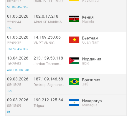
Pavlohrad
08:50:17
Cadr-TV LLE TVRC
5d 10h 40m 33s
01.05.2026
102.0.17.218
Кения
Nairobi
22:09:44
Airtel KE Mobile & Fixed Internet
12s
01.05.2026
14.169.250.66
Вьетнам
Quận Năm
22:09:32
VNPT-VNNIC
13d 5h 43m 39s
18.04.2026
213.139.53.118
Иордания
Irbid
16:25:53
Jordan Telecommunications PSC
40d 11h 10m 28s
09.03.2026
187.109.146.68
Бразилия
Jaú
05:15:25
Desktop Sigmanet Comunicação Multimídia SA
16s
09.03.2026
190.212.125.64
Никарагуа
Managua
05:15:09
Telgua
0s