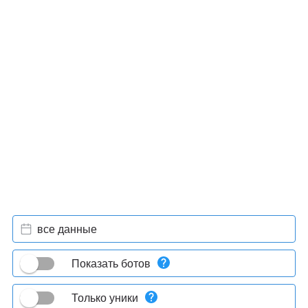
все данные
Показать ботов
Только уники