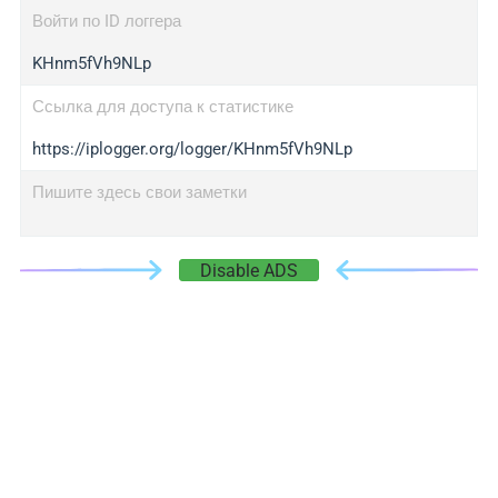
Войти по ID логгера
KHnm5fVh9NLp
Ссылка для доступа к статистике
https://iplogger.org/logger/KHnm5fVh9NLp
Пишите здесь свои заметки
Disable ADS